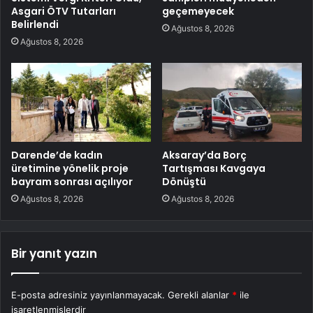
Asgari ÖTV Tutarları
geçemeyecek
Belirlendi
Ağustos 8, 2026
Ağustos 8, 2026
Darende’de kadın
Aksaray’da Borç
üretimine yönelik proje
Tartışması Kavgaya
bayram sonrası açılıyor
Dönüştü
Ağustos 8, 2026
Ağustos 8, 2026
Bir yanıt yazın
E-posta adresiniz yayınlanmayacak.
Gerekli alanlar
*
ile
işaretlenmişlerdir