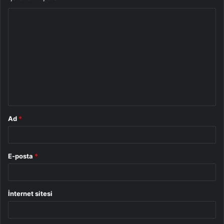
Y
o
r
u
m
*
Ad
*
E-posta
*
İnternet sitesi