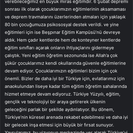
verebileceğimiz en büyük miras eğitimdir. 6 Şubat depremi
sonrası ilk olarak çocuklarımızın eğitimlerinin aksamaması
ve deprem travmalarını üzerlerinden atmaları için yaklaşık
80 bin çocuğumuza psikososyal destek verildi. ve yine
eğitimleri için ise Beşpınar Eğitim Kampüsü’nü devreye
aldık. Hem çadır kentlerde hem de konteyner kentlerde
eğitim sınıfları açarak onların ihtiyaçlarını gidermeye
çalıştık. Yeni eğitim öğretim sezonunda ise Allah’a çok
şükür çocuklarımız kendi okullarında güvenle eğitimlerine
devam ediyor. Çocuklarımızın eğitimleri bizim için çok
önemli. Bizler de daha iyi bir Türkiye için, evlatlarımız için
anaokulundan liseye kadar tüm eğitim öğretim sahalarında
hizmet etmeye devam ediyoruz. Türkiye Yüzyılı, eğitim,
gençlik ve teknolojiyi bir araya getirerek ülkenin
geleceğini parlak bir şekilde aydınlatıyor. Bu dönem,
Türkiye’nin küresel arenada rekabet edebilmesi ve daha iyi
bir gelecek inşa etmesi için büyük bir fırsat sunuyor.
Yavrularımız, bu vizyonun merkezinde yer alarak Türkiye’yi