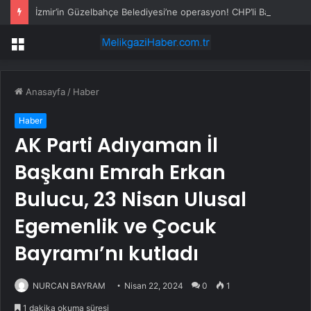
İzmir’in Güzelbahçe Belediyesi’ne operasyon! CHP’li Başkan Mustafa Günay dahil, çok sayıda gözaltı var
Menü
Anasayfa
/
Haber
Haber
AK Parti Adıyaman İl
Başkanı Emrah Erkan
Bulucu, 23 Nisan Ulusal
Egemenlik ve Çocuk
Bayramı’nı kutladı
NURCAN BAYRAM
Nisan 22, 2024
0
1
1 dakika okuma süresi