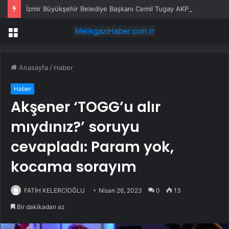
İzmir Büyükşehir Belediye Başkanı Cemil Tugay AKP’ye mi geçiyor? Açıklama geldi…
Menü
Anasayfa
/
Haber
Haber
Akşener ‘TOGG’u alır
mıydınız?’ soruyu
cevapladı: Param yok,
kocama sorayım
FATİH KELERCİOĞLU
Nisan 26, 2023
0
13
Bir dakikadan az