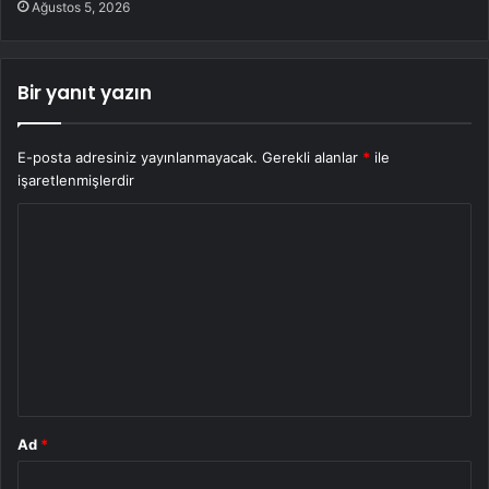
Ağustos 5, 2026
Bir yanıt yazın
E-posta adresiniz yayınlanmayacak.
Gerekli alanlar
*
ile
işaretlenmişlerdir
Y
o
r
u
m
*
Ad
*