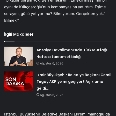
“O kadar param yok. Ben emekliyim. Emekli maaşımın bir
ayını da Kıllıçdaroğlu’nun kampanyasına yatırdım. Eşime
sorayım, gücü yetiyor mu? Bilmiyorum. Gerçekten yok.”
Bilmek.”
İlgili Makaleler
Antalya Havalimanı’nda Türk Mutfağı
Haftası tanıtım etkinliği
Ağustos 6, 2026
İzmir Büyükşehir Belediye Başkanı Cemil
Tugay AKP’ye mi geçiyor? Açıklama
geldi…
Ağustos 6, 2026
İstanbul Büyükşehir Belediye Başkanı Ekrem İmamoğlu da