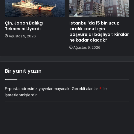
Çin, Japon Balıkçı
İstanbul’da 15 bin ucuz
Teknesini Uyardı
kiralık konut için
başvurular başlıyor: Kiralar
Ağustos 9, 2026
ne kadar olacak?
Ağustos 9, 2026
Bir yanıt yazın
E-posta adresiniz yayınlanmayacak.
Gerekli alanlar
*
ile
işaretlenmişlerdir
Y
o
r
u