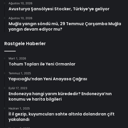
Ağustos 10, 2026
Avusturya Şansölyesi Stocker, Türkiye’ye geliyor
Ağustos 10, 2026
Muğla yangın söndü mü, 29 Temmuz Çarşamba Muğla
yangın devam ediyor mu?
Rastgele Haberler
Mart 1, 2026
Tohum Topları ile Yeni Ormanlar
Temmuz 1, 2025
Yapıcıoğlu’ndan Yeni Anayasa Çağrısı
Eylül 17, 2023
Endonezya hangi yarım kürededir? Endonezya’nın
konumu ve harita bilgileri
Haziran 1, 2025
İl il gezip, kuyumcuları sahte altınla dolandıran çift
yakalandı