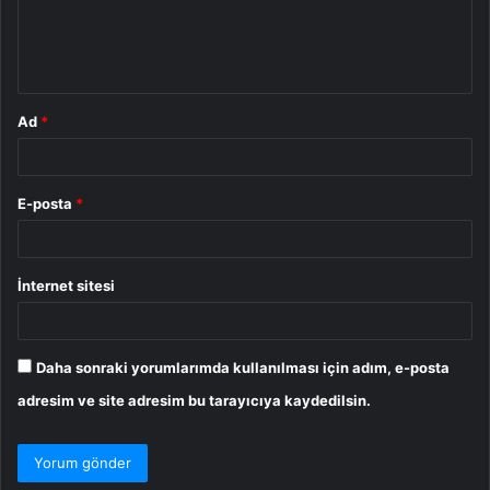
m
*
Ad
*
E-posta
*
İnternet sitesi
Daha sonraki yorumlarımda kullanılması için adım, e-posta
adresim ve site adresim bu tarayıcıya kaydedilsin.