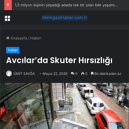
1,5 milyon kişinin yaşadığı adada tek bir yılan bile yaşamıyor
Menü
Anasayfa
/
Haber
Haber
Avcılar’da Skuter Hırsızlığı
ÜMİT SAVĞA
Mayıs 22, 2026
0
0
Bir dakikadan az