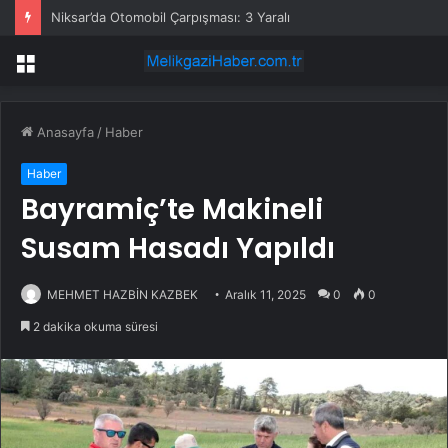
Niksar’da Otomobil Çarpışması: 3 Yaralı
Menü
Anasayfa
/
Haber
Haber
Bayramiç’te Makineli
Susam Hasadı Yapıldı
MEHMET HAZBİN KAZBEK
Aralık 11, 2025
0
0
2 dakika okuma süresi