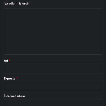
işaretlenmişlerdir
Y
o
r
u
m
*
Ad
*
E-posta
*
İnternet sitesi