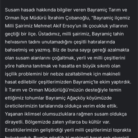
Susam hasadı hakkında bilgiler veren Bayramiç Tarım ve
Orman İlçe Müdürü İbrahim Çobanoğlu, “Bayramiç ilçemiz
Milli Şairimiz Mehmet Akif Ersoy’un ilk çocukluk yıllarının
geçtiği bir ilçe. Üstadımız, milli şairimiz, Bayramiç tahin
helvasının tadını unutamadığını çeşitli hatıralarında
bahsetmiş ve yazmış. Biz de buna saygı gereği azalmakta
olan susam alanlarını çoğaltmak, yerli ve milli çeşitlerini
yöre halkına tanıtmak ve hasatta en büyük sıkıntı olan
işçilik problemini bir nebze azaltabilmek için makineli
hasat edilebilir çeşitlerimizden Bayramiç’te ekim yaptırdık.
İl Tarım ve Orman Müdürlüğü’müzün desteğiyle temin
ettiğimiz tohumlar Bayramiç Ağaçköy köyümüzde
üreticilerimizin tarlalarında oldukça verim elde ettik.
Yaşanan iklimsel olumsuzluklara rağmen susam oldukça
dirayetli. Bölgemizde zaten yıllarca bu kültür var.
Enstitülerimizin geliştirdiği yerli milli çeşitlerimizi toprakta
buluşturduk. Bugün gördük ki makineli hasat çok elverişli.