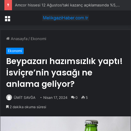
Amcor hissesi 12 Ağustos’taki kazanç açıklamasında %5,4 hareket edebilir
Menü
Anasayfa
/
Ekonomi
Ekonomi
Beypazarı hazımsızlık yaptı!
İsviçre’nin yasağı ne
anlama geliyor?
ÜMİT SAVĞA
Nisan 17, 2024
0
5
2 dakika okuma süresi