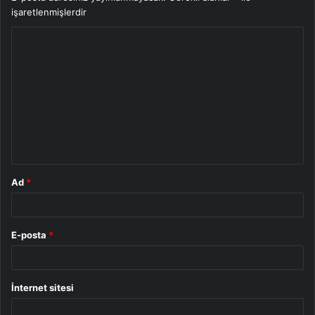
işaretlenmişlerdir
Y
o
r
u
m
*
Ad
*
E-posta
*
İnternet sitesi