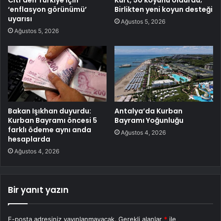
Citi’den Türkiye için
Kurt, 50 koyunu öldürdü;
‘enflasyon görünümü’
Birlikten yeni koyun desteği
uyarısı
Ağustos 5, 2026
Ağustos 5, 2026
Bakan Işıkhan duyurdu:
Antalya’da Kurban
Kurban Bayramı öncesi 5
Bayramı Yoğunluğu
farklı ödeme aynı anda
Ağustos 4, 2026
hesaplarda
Ağustos 4, 2026
Bir yanıt yazın
E-posta adresiniz yayınlanmayacak.
Gerekli alanlar
*
ile