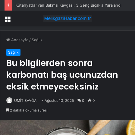
Kütahya’da ‘Yan Bakma’ Kavgası: 3 Genç Bıçakla Yaralandı
Menü
Anasayfa
/
Sağlık
Sağlık
Bu bilgilerden sonra
karbonatı baş ucunuzdan
eksik etmeyeceksiniz
ÜMİT SAVĞA
Ağustos 13, 2025
0
0
2 dakika okuma süresi