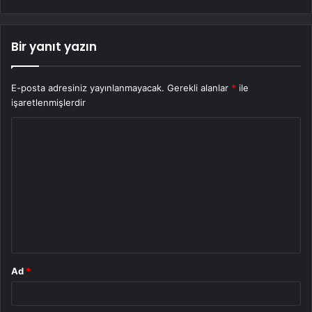
Bir yanıt yazın
E-posta adresiniz yayınlanmayacak.
Gerekli alanlar
*
ile
işaretlenmişlerdir
Y
o
r
u
m
*
Ad
*