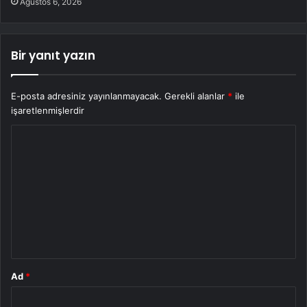
Ağustos 6, 2026
Bir yanıt yazın
E-posta adresiniz yayınlanmayacak.
Gerekli alanlar
*
ile
işaretlenmişlerdir
Y
o
r
u
m
*
Ad
*