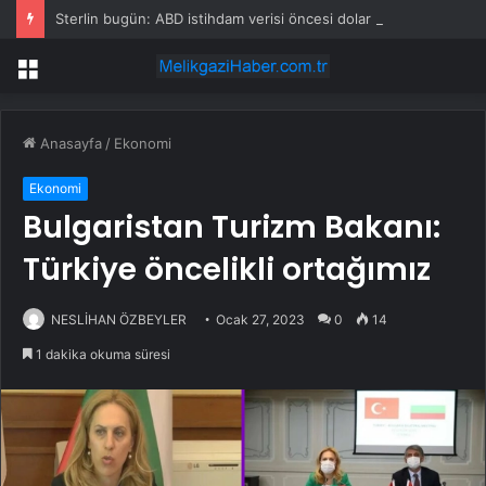
Sterlin bugün: ABD istihdam verisi öncesi dolar sakinleşirken pound geriledi
Menü
Anasayfa
/
Ekonomi
Ekonomi
Bulgaristan Turizm Bakanı:
Türkiye öncelikli ortağımız
NESLİHAN ÖZBEYLER
Ocak 27, 2023
0
14
1 dakika okuma süresi