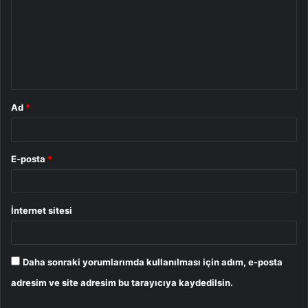
r
u
m
*
Ad
*
E-posta
*
İnternet sitesi
Daha sonraki yorumlarımda kullanılması için adım, e-posta
adresim ve site adresim bu tarayıcıya kaydedilsin.