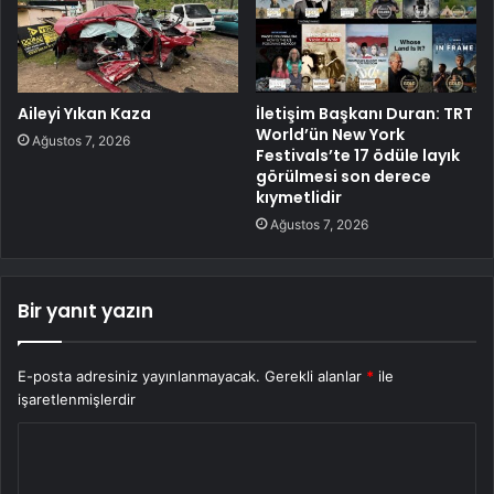
Aileyi Yıkan Kaza
İletişim Başkanı Duran: TRT
World’ün New York
Ağustos 7, 2026
Festivals’te 17 ödüle layık
görülmesi son derece
kıymetlidir
Ağustos 7, 2026
Bir yanıt yazın
E-posta adresiniz yayınlanmayacak.
Gerekli alanlar
*
ile
işaretlenmişlerdir
Y
o