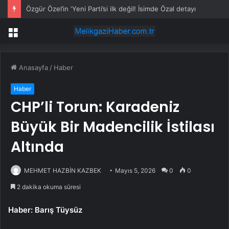
Özgür Özel’in ‘Yeni Parti’si ilk değil! İsimde Özal detayı
Menü
Anasayfa
/
Haber
Haber
CHP’li Torun: Karadeniz
Büyük Bir Madencilik İstilası
Altında
MEHMET HAZBİN KAZBEK
Mayıs 5, 2026
0
0
2 dakika okuma süresi
Haber: Barış Tüysüz