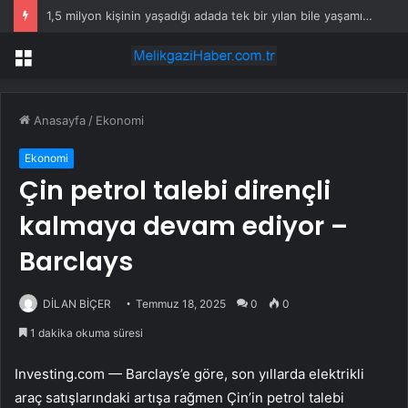
1,5 milyon kişinin yaşadığı adada tek bir yılan bile yaşamıyor
Menü
Anasayfa
/
Ekonomi
Ekonomi
Çin petrol talebi dirençli
kalmaya devam ediyor –
Barclays
DİLAN BİÇER
Temmuz 18, 2025
0
0
1 dakika okuma süresi
Investing.com — Barclays’e göre, son yıllarda elektrikli
araç satışlarındaki artışa rağmen Çin’in petrol talebi