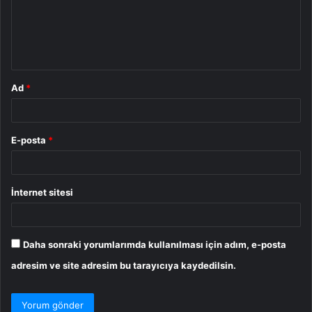
u
m
*
Ad
*
E-posta
*
İnternet sitesi
Daha sonraki yorumlarımda kullanılması için adım, e-posta
adresim ve site adresim bu tarayıcıya kaydedilsin.