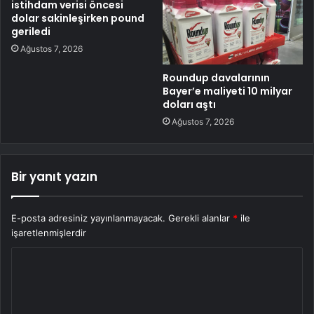
istihdam verisi öncesi
dolar sakinleşirken pound
geriledi
Ağustos 7, 2026
Roundup davalarının
Bayer’e maliyeti 10 milyar
doları aştı
Ağustos 7, 2026
Bir yanıt yazın
E-posta adresiniz yayınlanmayacak.
Gerekli alanlar
*
ile
işaretlenmişlerdir
Y
o
r