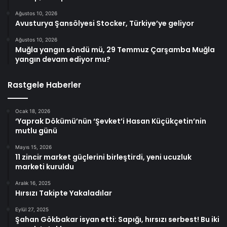
Ağustos 10, 2026
Avusturya Şansölyesi Stocker, Türkiye’ye geliyor
Ağustos 10, 2026
Muğla yangın söndü mü, 29 Temmuz Çarşamba Muğla
yangın devam ediyor mu?
Rastgele Haberler
Ocak 18, 2026
‘Yaprak Dökümü’nün ‘Şevket’i Hasan Küçükçetin’nin
mutlu günü
Mayıs 15, 2026
11 zincir market güçlerini birleştirdi, yeni ucuzluk
marketi kuruldu
Aralık 16, 2025
Hırsızı Takipte Yakaladılar
Eylül 27, 2025
Şahan Gökbakar isyan etti: Sapığı, hırsızı serbest! Bu iki