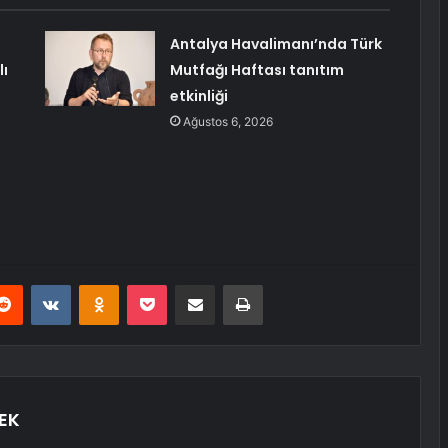
Antalya Havalimanı’nda Türk
lı
Mutfağı Haftası tanıtım
etkinliği
Ağustos 6, 2026
erest
Reddit
VKontakte
Odnoklassniki
Pocket
E-Posta ile paylaş
Yazdır
EK