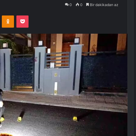
0
0
Bir dakikadan az
VKontakte
Odnoklassniki
Pocket