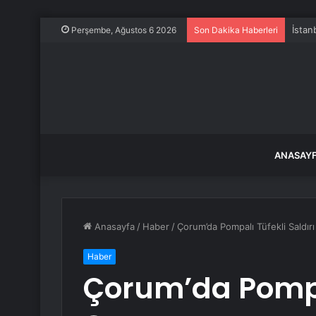
İstan
Perşembe, Ağustos 6 2026
Son Dakika Haberleri
ANASAY
Anasayfa
/
Haber
/
Çorum’da Pompalı Tüfekli Saldırı
Haber
Çorum’da Pompal