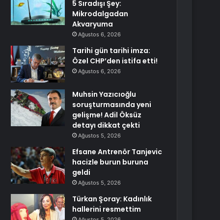
5 Sıradışı Şey:
Mikrodalgadan
Akvaryuma
Ağustos 6, 2026
Tarihi gün tarihi imza:
Özel CHP’den istifa etti!
Ağustos 6, 2026
Muhsin Yazıcıoğlu
soruşturmasında yeni
gelişme! Adil Öksüz
detayı dikkat çekti
Ağustos 5, 2026
Efsane Antrenör Tanjevic
hacizle burun buruna
geldi
Ağustos 5, 2026
Türkan Şoray: Kadınlık
hallerini resmettim
Ağustos 5, 2026