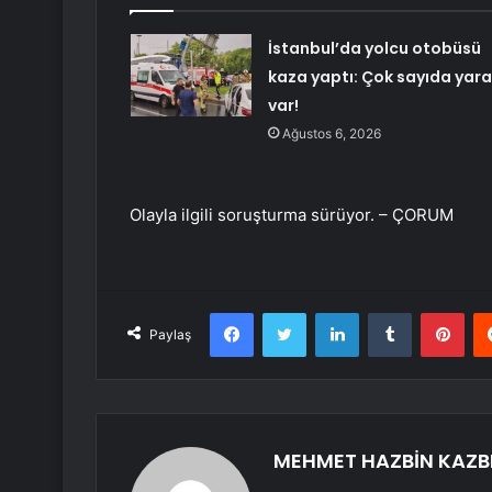
İstanbul’da yolcu otobüsü
kaza yaptı: Çok sayıda yara
var!
Ağustos 6, 2026
Olayla ilgili soruşturma sürüyor. – ÇORUM
Facebook
Twitter
LinkedIn
Tumblr
Pint
Paylaş
MEHMET HAZBİN KAZB