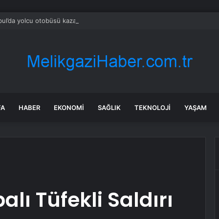
bul’da yolcu otobüsü kaza yaptı: Çok sayıda yaralı var!
FA
HABER
EKONOMI
SAĞLIK
TEKNOLOJI
YAŞAM
ı Tüfekli Saldırı