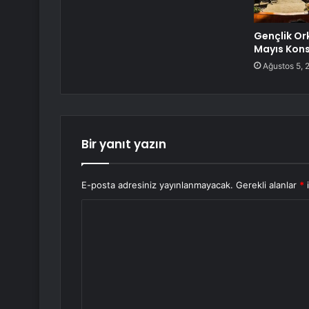
Gençlik Or
Mayıs Kons
Ağustos 5, 
Bir yanıt yazın
E-posta adresiniz yayınlanmayacak.
Gerekli alanlar
*
i
Y
o
r
u
m