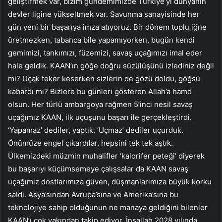
geliştirmek var, bizim gündemimizde Türkiye’yi dünyanın
devler ligine yükseltmek var. Savunma sanayisinde her
gün yeni bir başarıya imza atıyoruz. Bir dönem toplu iğne
üretmezken, tabanca bile yapamıyorken, bugün kendi
gemimizi, tankımızı, füzemizi, savaş uçağımızı imal eder
hale geldik. KAAN’ın göğe doğru süzülüşünü izlediniz değil
mi? Uçak teker keserken sizlerin de gözü doldu, göğsü
kabardı mı? Bizlere bu günleri gösteren Allah’a hamd
olsun. Her türlü ambargoya rağmen 5’inci nesil savaş
uçağımız KAAN, ilk uçuşunu başarı ile gerçekleştirdi.
‘Yapamaz’ dediler, yaptık. ‘Uçmaz’ dediler uçurduk.
Önümüze engel çıkardılar, hepsini tek tek aştık.
Ülkemizdeki müzmin muhalifler ‘kalorifer peteği’ diyerek
bu başarıyı küçümsemeye çalışsalar da KAAN savaş
uçağımız dostlarımıza güven, düşmanlarımıza büyük korku
saldı. Asya’sından Avrupa’sına ve Amerika’sına bu
teknolojiye sahip olduğunun ne manaya geldiğini bilenler
KAAN’ı çok yakından takip ediyor. İnşallah 2028 yılında