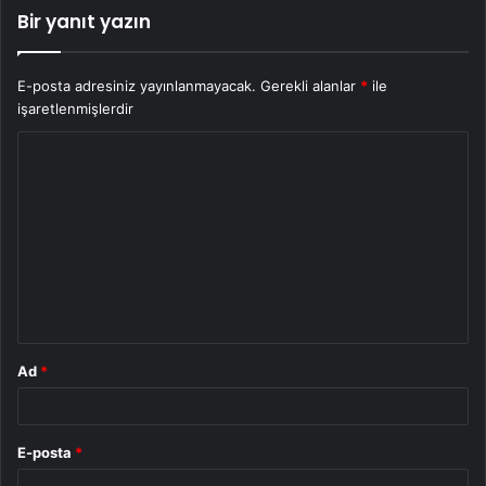
Bir yanıt yazın
E-posta adresiniz yayınlanmayacak.
Gerekli alanlar
*
ile
işaretlenmişlerdir
Y
o
r
u
m
*
Ad
*
E-posta
*