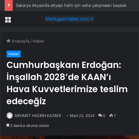
Sakarya Akyazı’da altyapı hattı için saha çalışmaları başladı
Menü
Anasayfa
/
Haber
Haber
Cumhurbaşkanı Erdoğan:
İnşallah 2028’de KAAN’ı
Hava Kuvvetlerimize teslim
edeceğiz
MEHMET HAZBİN KAZBEK
Mart 23, 2024
0
7
2 dakika okuma süresi