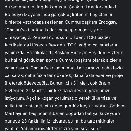
düzenlenen mitingde konuştu. Çankırı il merkezindeki
Belediye Meydanı’nda gerçekleştirilen miting alanını
binlerce vatandaşa seslenen Cumhurbaşkanı Erdoğan,
“Çankırı’ya bugüne kadar mahcup olmadık, yine
olmayacağız. Kentsel dönüşüm bizden, TOKİ bizden,
fabrikalarda Hüseyin Bey’den. TOKİ yoğun çalışmalarla
yanınızda. Fabrikalar da Başkan Hüseyin Bey’den. Sizlerin
bu halini gördükten sonra Cumhurbaşkanı olarak sizlerin
yanındayım. Çankırı’ya olan minnet borcumuzu daha fazla
çalışarak, daha fazla ter dökerek, daha fazla eser ve proje
üreterek ödeyeceğiz. Bunun için 31 Mart çok önemli.
Sizlerden 31 Mart’ta bir kez daha destan yazmanızı
istiyorum. Aşk ile koşan yorulmaz diyerek ülkemize ve
milletimize hizmet için gece gündüz koşturuyoruz. Sadece
Mart ayının başından itibaren doğudan batıya, kuzeyden
güneye 23 farklı ilimizi ziyaret ettim, bu tarz mitingler
yaptım. Yabancı misafirlerimizin yanı sıra, şehit