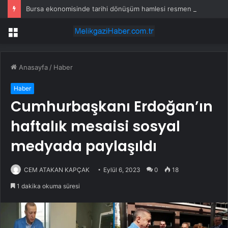
Bursa ekonomisinde tarihi dönüşüm hamlesi resmen başladı… TEKNOSAB KOBİ OSB’de başvurular başladı
Menü
Anasayfa
/
Haber
Haber
Cumhurbaşkanı Erdoğan’ın
haftalık mesaisi sosyal
medyada paylaşıldı
CEM ATAKAN KAPÇAK
Eylül 6, 2023
0
18
1 dakika okuma süresi