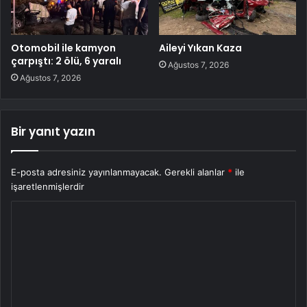
Otomobil ile kamyon
Aileyi Yıkan Kaza
çarpıştı: 2 ölü, 6 yaralı
Ağustos 7, 2026
Ağustos 7, 2026
Bir yanıt yazın
E-posta adresiniz yayınlanmayacak.
Gerekli alanlar
*
ile
işaretlenmişlerdir
Y
o
r
u
m