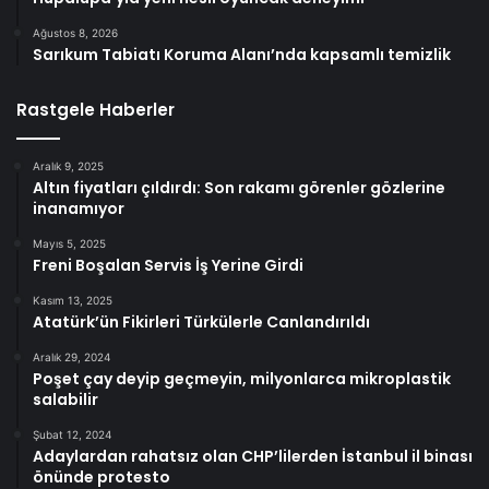
Ağustos 8, 2026
Sarıkum Tabiatı Koruma Alanı’nda kapsamlı temizlik
Rastgele Haberler
Aralık 9, 2025
Altın fiyatları çıldırdı: Son rakamı görenler gözlerine
inanamıyor
Mayıs 5, 2025
Freni Boşalan Servis İş Yerine Girdi
Kasım 13, 2025
Atatürk’ün Fikirleri Türkülerle Canlandırıldı
Aralık 29, 2024
Poşet çay deyip geçmeyin, milyonlarca mikroplastik
salabilir
Şubat 12, 2024
Adaylardan rahatsız olan CHP’lilerden İstanbul il binası
önünde protesto