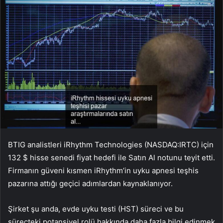
BTIG analistleri iRhythm Technologies (NASDAQ:IRTC) için
132 $ hisse senedi fiyat hedefi ile Satın Al notunu teyit etti.
Firmanın güveni kısmen iRhythm’in uyku apnesi teşhis
pazarına attığı geçici adımlardan kaynaklanıyor.
Şirket şu anda, evde uyku testi (HST) süreci ve bu
süreçteki potansiyel rolü hakkında daha fazla bilgi edinmek