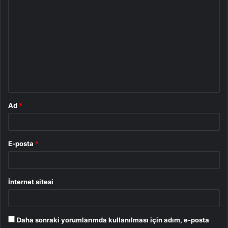
Y
o
r
u
m
*
Ad
*
E-posta
*
İnternet sitesi
Daha sonraki yorumlarımda kullanılması için adım, e-posta