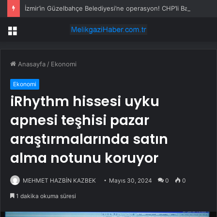
İzmir’in Güzelbahçe Belediyesi’ne operasyon! CHP’li Başkan Mustafa Günay dahil, çok sayıda gözaltı var
Menü
Anasayfa
/
Ekonomi
Ekonomi
iRhythm hissesi uyku
apnesi teşhisi pazar
araştırmalarında satın
alma notunu koruyor
MEHMET HAZBİN KAZBEK
Mayıs 30, 2024
0
0
1 dakika okuma süresi