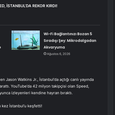
D, İSTANBUL’DA REKOR KIRDI!
Wi-Fi Bağlantınızı Bozan 5
Sıradışı Şey: Mikrodalgadan
e
Akvaryuma
Ağustos 6, 2026
 Jason Watkins Jr., İstanbul’da açtığı canlı yayında
yarattı. YouTube’da 42 milyon takipçisi olan Speed,
oyunca izleyenleri kendine hayran bıraktı.
kez İstanbul’u keşfetti!