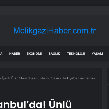
kyazı’da altyapı hattı için saha çalışmaları başladı
FA
HABER
EKONOMI
SAĞLIK
TEKNOLOJI
YAŞAM
 İçerik ÜretiIShowSpeed, İstanbul’da mı? Türkiye’den en zaman
anbul’da! Ünlü