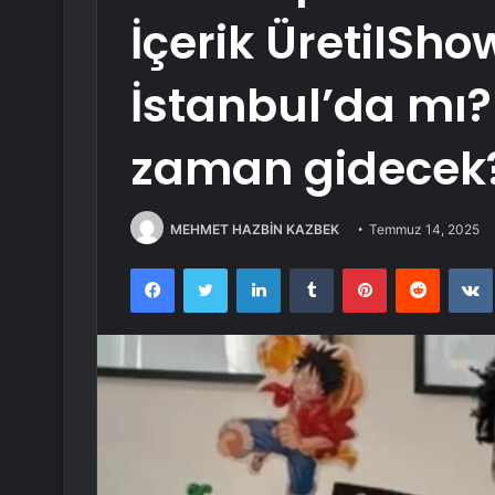
İçerik ÜretiISh
İstanbul’da mı?
zaman gidecek?
MEHMET HAZBİN KAZBEK
Temmuz 14, 2025
Facebook
Twitter
LinkedIn
Tumblr
Pinterest
Reddit