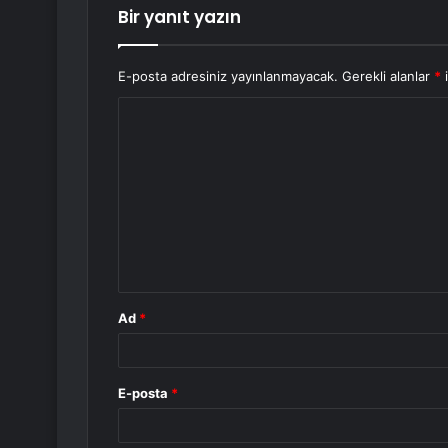
Bir yanıt yazın
E-posta adresiniz yayınlanmayacak.
Gerekli alanlar
*
i
Y
o
r
u
m
*
Ad
*
E-posta
*