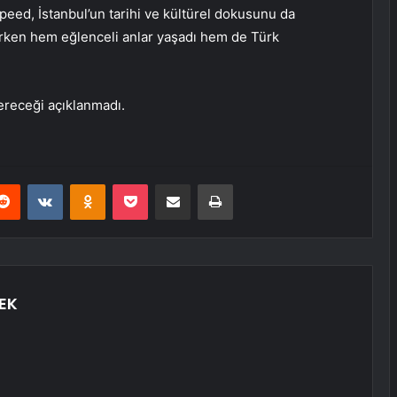
peed, İstanbul’un tarihi ve kültürel dokusunu da
rken hem eğlenceli anlar yaşadı hem de Türk
ereceği açıklanmadı.
erest
Reddit
VKontakte
Odnoklassniki
Pocket
E-Posta ile paylaş
Yazdır
EK