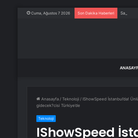
Sakarya A
Cuma, Ağustos 7 2026
Son Dakika Haberleri
ANASAY
Anasayfa
/
Teknoloji
/
IShowSpeed İstanbul’da! Ünlü
gidecek?cisi Türkiye’de
Teknoloji
IShowSpeed İst