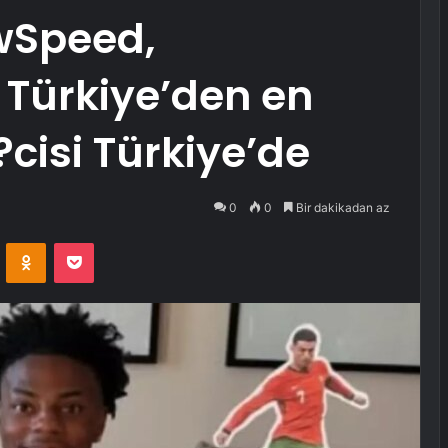
owSpeed,
 Türkiye’den en
cisi Türkiye’de
0
0
Bir dakikadan az
VKontakte
Odnoklassniki
Pocket