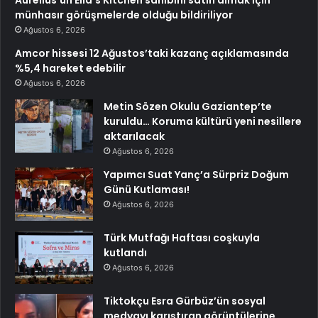
Aurelius’un Ella’s Kitchen sahibini satın almak için
münhasır görüşmelerde olduğu bildiriliyor
Ağustos 6, 2026
Amcor hissesi 12 Ağustos’taki kazanç açıklamasında
%5,4 hareket edebilir
Ağustos 6, 2026
Metin Sözen Okulu Gaziantep’te
kuruldu… Koruma kültürü yeni nesillere
aktarılacak
Ağustos 6, 2026
Yapımcı Suat Yanç’a Sürpriz Doğum
Günü Kutlaması!
Ağustos 6, 2026
Türk Mutfağı Haftası coşkuyla
kutlandı
Ağustos 6, 2026
Tiktokçu Esra Gürbüz’ün sosyal
medyayı karıştıran görüntülerine