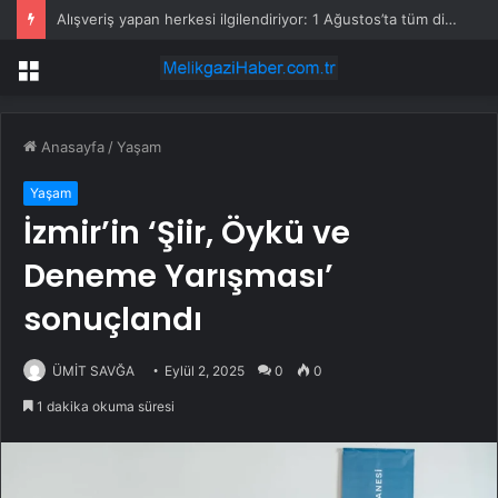
Alışveriş yapan herkesi ilgilendiriyor: 1 Ağustos’ta tüm dijital kurallar değişiyor
Menü
Anasayfa
/
Yaşam
Yaşam
İzmir’in ‘Şiir, Öykü ve
Deneme Yarışması’
sonuçlandı
ÜMİT SAVĞA
Eylül 2, 2025
0
0
1 dakika okuma süresi