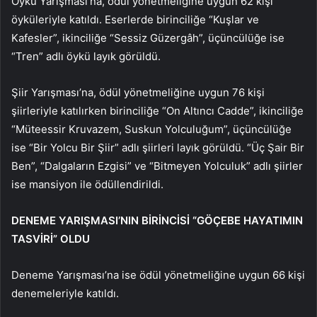
Öykü Yarışması’na, ödül yönetmeliğine uygun 62 kişi
öyküleriyle katıldı. Eserlerde birinciliğe “Kuşlar ve
Kafesler”, ikinciliğe “Sessiz Güzergâh”, üçüncülüğe ise
“Tren” adlı öykü layık görüldü.
Şiir Yarışması’na, ödül yönetmeliğine uygun 76 kişi
şiirleriyle katılırken birinciliğe “On Altıncı Cadde”, ikinciliğe
“Müteessir Kruvazem, Suskun Yolculuğum”, üçüncülüğe
ise “Bir Yolcu Bir Şiir” adlı şiirleri layık görüldü. “Üç Şair Bir
Ben”, “Dalgaların Ezgisi” ve “Bitmeyen Yolculuk” adlı şiirler
ise mansiyon ile ödüllendirildi.
DENEME YARIŞMASI’NIN BİRİNCİSİ “GÖÇEBE HAYATIMIN
TASVİRİ” OLDU
Deneme Yarışması’na ise ödül yönetmeliğine uygun 66 kişi
denemeleriyle katıldı.