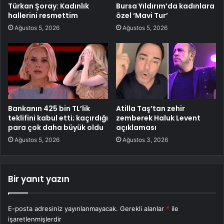
Türkan Şoray: Kadınlık
Bursa Yıldırım’da kadınlara
hallerini resmettim
özel ‘Mavi Tur’
Ağustos 5, 2026
Ağustos 5, 2026
Bankanın 425 bin TL’lik
Atilla Taş’tan zehir
teklifini kabul etti; kaçırdığı
zemberek Haluk Levent
para çok daha büyük oldu
açıklaması
Ağustos 5, 2026
Ağustos 3, 2026
Bir yanıt yazın
E-posta adresiniz yayınlanmayacak.
Gerekli alanlar
*
ile
işaretlenmişlerdir