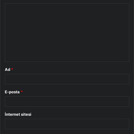
Y
o
r
u
m
*
Ad
*
E-posta
*
İnternet sitesi