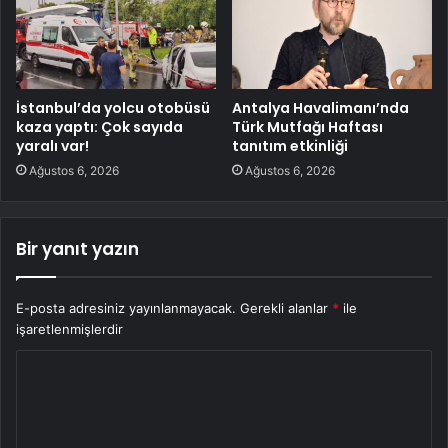
İstanbul’da yolcu otobüsü
Antalya Havalimanı’nda
kaza yaptı: Çok sayıda
Türk Mutfağı Haftası
yaralı var!
tanıtım etkinliği
Ağustos 6, 2026
Ağustos 6, 2026
Bir yanıt yazın
E-posta adresiniz yayınlanmayacak.
Gerekli alanlar
*
ile
işaretlenmişlerdir
Y
o
r