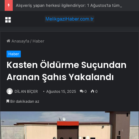
Alışveriş yapan herkesi ilgilendiriyor: 1 Ağustos’ta tüm dijital kurallar değişiyor
Menü
Anasayfa
/
Haber
Haber
Kasten Öldürme Suçundan
Aranan Şahıs Yakalandı
DİLAN BİÇER
Ağustos 15, 2025
0
0
Bir dakikadan az