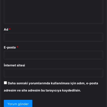
u
m
*
Ad
*
E-posta
*
İnternet sitesi
Daha sonraki yorumlarımda kullanılması için adım, e-posta
adresim ve site adresim bu tarayıcıya kaydedilsin.