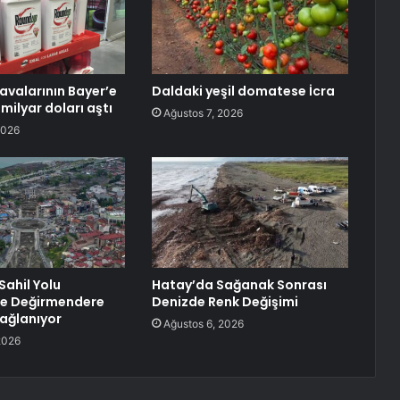
valarının Bayer’e
Daldaki yeşil domatese İcra
 milyar doları aştı
Ağustos 7, 2026
2026
Sahil Yolu
Hatay’da Sağanak Sonrası
le Değirmendere
Denizde Renk Değişimi
bağlanıyor
Ağustos 6, 2026
2026