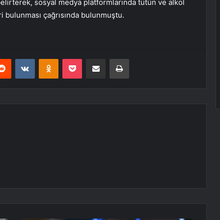
lirterek, sosyal medya platformlarında tütün ve alkol
eri bulunması çağrısında bulunmuştu.
erest
Reddit
VKontakte
Odnoklassniki
Pocket
E-Posta ile paylaş
Yazdır