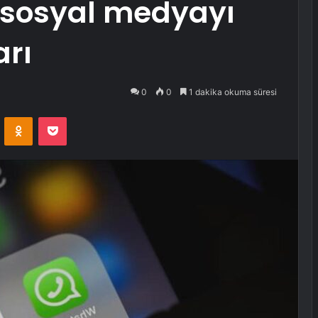
e sosyal medyayı
rı
0
0
1 dakika okuma süresi
VKontakte
Odnoklassniki
Pocket