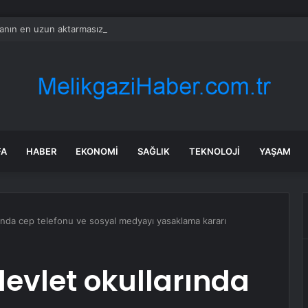
nın en uzun aktarmasız uçuşunda tarihi rekor: 24 saatten fazla havada k
FA
HABER
EKONOMI
SAĞLIK
TEKNOLOJI
YAŞAM
rında cep telefonu ve sosyal medyayı yasaklama kararı
devlet okullarında