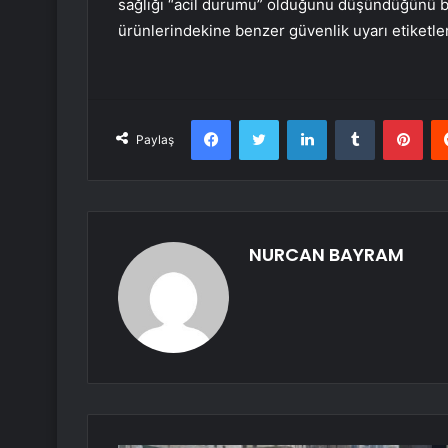
sağlığı “acil durumu” olduğunu düşündüğünü be
ürünlerindekine benzer güvenlik uyarı etiketl
Facebook
Twitter
LinkedIn
Tumblr
Pint
Paylaş
NURCAN BAYRAM