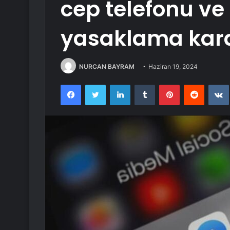
cep telefonu v
yasaklama kara
NURCAN BAYRAM
Haziran 19, 2024
Facebook
Twitter
LinkedIn
Tumblr
Pinterest
Reddit