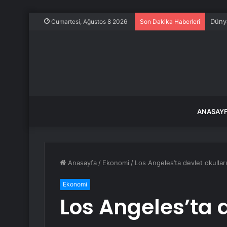
Dünya
Cumartesi, Ağustos 8 2026
Son Dakika Haberleri
ANASAY
Anasayfa
/
Ekonomi
/
Los Angeles’ta devlet okulla
Ekonomi
Los Angeles’ta 