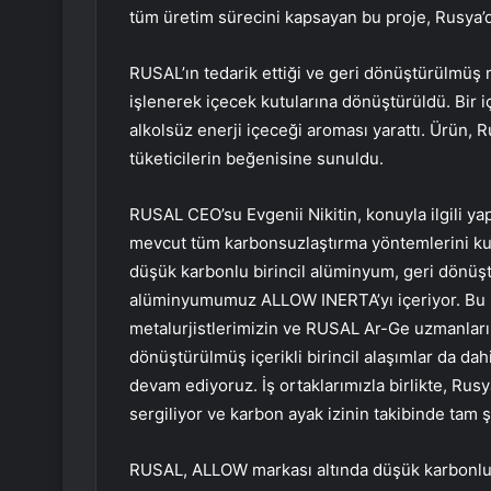
tüm üretim sürecini kapsayan bu proje, Rusya’da 
RUSAL’ın tedarik ettiği ve geri dönüştürülmüş
işlenerek içecek kutularına dönüştürüldü. Bir içe
alkolsüz enerji içeceği aroması yarattı. Ürün,
tüketicilerin beğenisine sunuldu.
RUSAL CEO’su Evgenii Nikitin, konuyla ilgili yap
mevcut tüm karbonsuzlaştırma yöntemlerini kull
düşük karbonlu birincil alüminyum, geri dönüş
alüminyumumuz ALLOW INERTA’yı içeriyor. Bu 
metalurjistlerimizin ve RUSAL Ar-Ge uzmanlarım
dönüştürülmüş içerikli birincil alaşımlar da dah
devam ediyoruz. İş ortaklarımızla birlikte, Rusy
sergiliyor ve karbon ayak izinin takibinde tam şe
RUSAL, ALLOW markası altında düşük karbonlu 