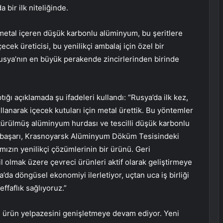
bir ilk niteliğinde.
 metal içeren düşük karbonlu alüminyum, bu şeritlere
cek üreticisi, bu yenilikçi ambalaj için özel bir
 Rusya’nın en büyük perakende zincirlerinden birinde
tığı açıklamada şu ifadeleri kullandı: “Rusya’da ilk kez,
anarak içecek kutuları için metal ürettik. Bu yöntemler
türülmüş alüminyum hurdası ve tescilli düşük karbonlu
başarı, Krasnoyarsk Alüminyum Döküm Tesisindeki
ızın yenilikçi çözümlerinin bir ürünü. Geri
il olmak üzere çevreci ürünleri aktif olarak geliştirmeye
a’da döngüsel ekonomiyi ilerletiyor, uçtan uca iş birliği
ffaflık sağlıyoruz.”
ürün yelpazesini genişletmeye devam ediyor. Yeni