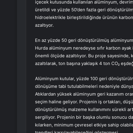
içecek kutusunda kullanılan alüminyum, devrim 
üretildi ve yüzde 50’den fazla geri dönüştürül
hidroelektrikle birleştirildiğinde ürünün karbo
azaltıyor.
En az yüzde 50 geri dönüştürülmüş alüminyum k
Hurda alüminyum neredeyse sıfır karbon ayak 
önemli ölçüde azaltılıyor. Bu proje sayesinde, 
azaltılarak, ton başına yaklaşık 4 ton CO₂ eşdeğe
Alüminyum kutular, yüzde 100 geri dönüştürül
dönüşüme tabi tutulabilmeleri nedeniyle dünya 
Atıklardan yüksek alüminyum geri kazanım oranı
seçim haline geliyor. Projenin iş ortakları, dü
dönüştürülmüş malzeme kullanımını sürekli artır
sergiliyor. Projenin bir başka olumlu sonucu da
kılarken, minimum çevresel etkiye sahip olabi
trendleri karşılayabileceğini göstermesi.