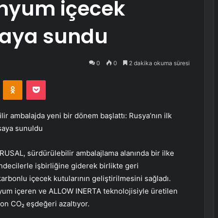
nyum içecek
saya sundu
0
0
2 dakika okuma süresi
VKontakte
Odnoklassniki
Pocket
lir ambalajda yeni bir dönem başlattı: Rusya’nın ilk
saya sunuldu
USAL, sürdürülebilir ambalajlama alanında bir ilke
ecilerle işbirliğine giderek birlikte geri
onlu içecek kutularının geliştirilmesini sağladı.
yum içeren ve ALLOW INERTA teknolojisiyle üretilen
on CO₂ eşdeğeri azaltıyor.