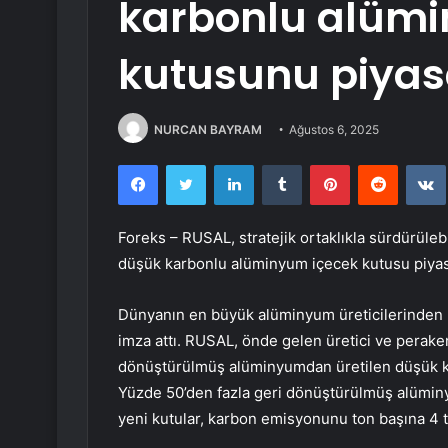
karbonlu alümi
kutusunu piya
NURCAN BAYRAM
Ağustos 6, 2025
Facebook
Twitter
LinkedIn
Tumblr
Pinterest
Reddit
Foreks – RUSAL, stratejik ortaklıkla sürdürülebi
düşük karbonlu alüminyum içecek kutusu piya
Dünyanın en büyük alüminyum üreticilerinden R
imza attı. RUSAL, önde gelen üretici ve perakend
dönüştürülmüş alüminyumdan üretilen düşük karb
Yüzde 50’den fazla geri dönüştürülmüş alümin
yeni kutular, karbon emisyonunu ton başına 4 t