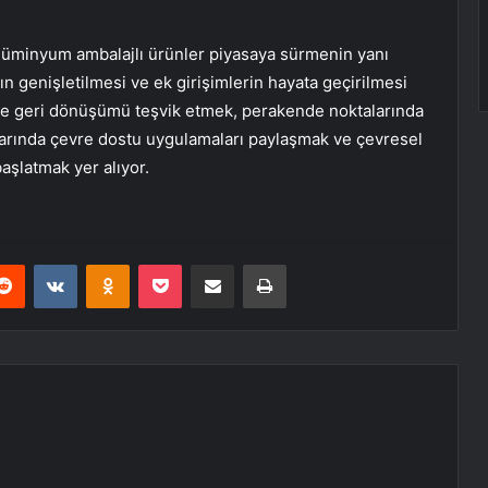
alüminyum ambalajlı ürünler piyasaya sürmenin yanı
n genişletilmesi ve ek girişimlerin hayata geçirilmesi
a ve geri dönüşümü teşvik etmek, perakende noktalarında
arında çevre dostu uygulamaları paylaşmak ve çevresel
başlatmak yer alıyor.
erest
Reddit
VKontakte
Odnoklassniki
Pocket
E-Posta ile paylaş
Yazdır