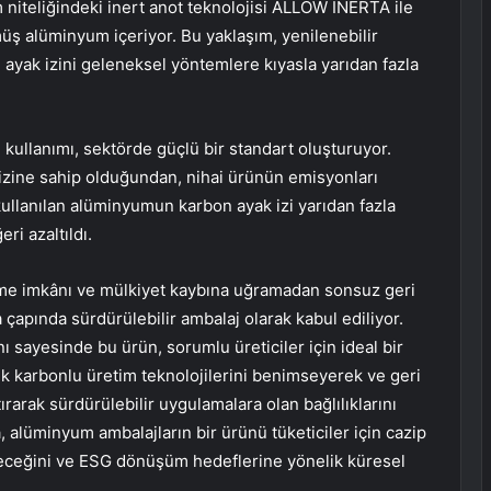
niteliğindeki inert anot teknolojisi ALLOW INERTA ile
müş alüminyum içeriyor. Bu yaklaşım, yenilenebilir
n ayak izini geleneksel yöntemlere kıyasla yarıdan fazla
ullanımı, sektörde güçlü bir standart oluşturuyor.
izine sahip olduğundan, nihai ürünün emisyonları
kullanılan alüminyumun karbon ayak izi yarıdan fazla
ri azaltıldı.
me imkânı ve mülkiyet kaybına uğramadan sonsuz geri
çapında sürdürülebilir ambalaj olarak kabul ediliyor.
 sayesinde bu ürün, sorumlu üreticiler için ideal bir
şük karbonlu üretim teknolojilerini benimseyerek ve geri
arak sürdürülebilir uygulamalara olan bağlılıklarını
, alüminyum ambalajların bir ürünü tüketiciler için cazip
leceğini ve ESG dönüşüm hedeflerine yönelik küresel