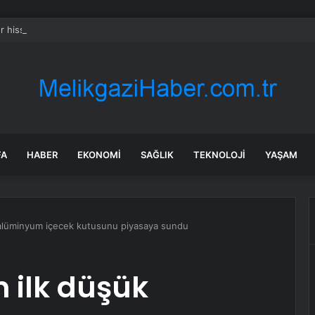
 hissesi 12 Ağustos’taki kazanç açıklamasında %5,4 hareket edebilir
FA
HABER
EKONOMI
SAĞLIK
TEKNOLOJI
YAŞAM
u alüminyum içecek kutusunu piyasaya sundu
n ilk düşük