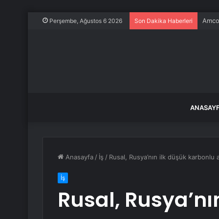
Amcor
Perşembe, Ağustos 6 2026
Son Dakika Haberleri
ANASAY
Anasayfa
/
İş
/
Rusal, Rusya’nın ilk düşük karbonl
İş
Rusal, Rusya’nı