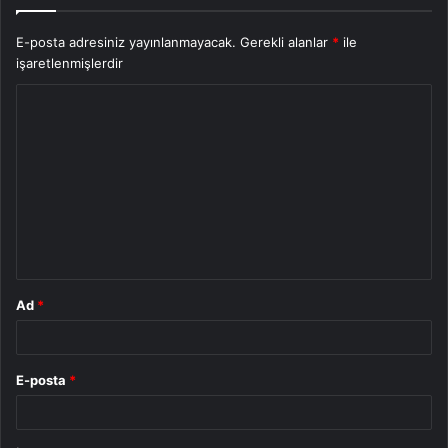
E-posta adresiniz yayınlanmayacak.
Gerekli alanlar
*
ile
işaretlenmişlerdir
Y
o
r
u
m
*
Ad
*
E-posta
*