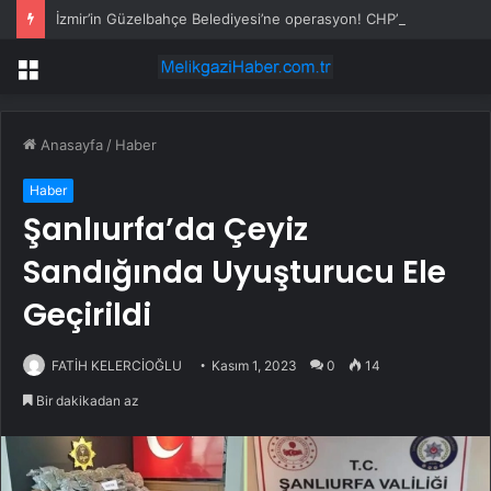
İzmir’in Güzelbahçe Belediyesi’ne operasyon! CHP’li Başkan Mustafa Günay dahil, çok sayıda gözaltı var
Menü
Anasayfa
/
Haber
Haber
Şanlıurfa’da Çeyiz
Sandığında Uyuşturucu Ele
Geçirildi
FATİH KELERCİOĞLU
Kasım 1, 2023
0
14
Bir dakikadan az