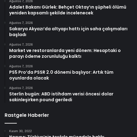
Ağustos 7, 2026
Adalet Bakanı Gürlek: Behçet Oktay’ın şüpheli ölümü
yeniden kapsamlı şekilde incelenecek
Ağustos 7, 2026
Sakarya Akyazı’da altyapı hattı için saha çalışmaları
başladı
Ağustos 7, 2026
Market ve restoranlarda yeni dönem: Hesaptaki o
parayı ödeme zorunluluğu kalktı
Ağustos 7, 2026
PS5 Pro’da PSSR 2.0 dönemi başlıyor: Artık tüm
oyunlarda olacak
Ağustos 7, 2026
Sterlin bugün: ABD istihdam verisi öncesi dolar
sakinleşirken pound geriledi
Rastgele Haberler
Kasım 30, 2022
Norveç: Türkiye’nin terörle mücadele hakkı