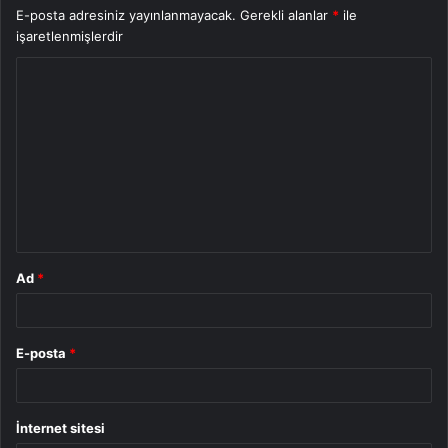
E-posta adresiniz yayınlanmayacak.
Gerekli alanlar
*
ile
işaretlenmişlerdir
Y
o
r
u
m
*
Ad
*
E-posta
*
İnternet sitesi