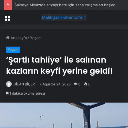
Sakarya Akyazı’da altyapı hattı için saha çalışmaları başladı
Menü
Anasayfa
/
Yaşam
Yaşam
‘Şartlı tahliye’ ile salınan
kazların keyfi yerine geldi!
DİLAN BİÇER
Ağustos 24, 2025
0
0
1 dakika okuma süresi