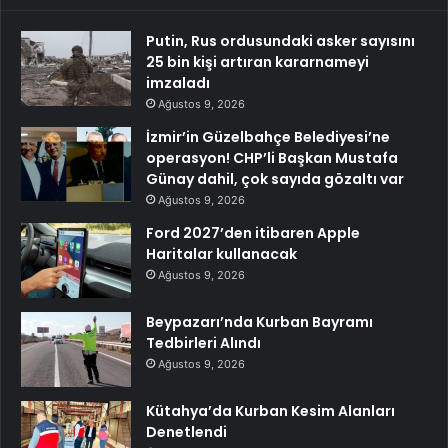
Putin, Rus ordusundaki asker sayısını
25 bin kişi artıran kararnameyi
imzaladı
Ağustos 9, 2026
İzmir’in Güzelbahçe Belediyesi’ne
operasyon! CHP’li Başkan Mustafa
Günay dahil, çok sayıda gözaltı var
Ağustos 9, 2026
Ford 2027’den itibaren Apple
Haritalar kullanacak
Ağustos 9, 2026
Beypazarı’nda Kurban Bayramı
Tedbirleri Alındı
Ağustos 9, 2026
Kütahya’da Kurban Kesim Alanları
Denetlendi