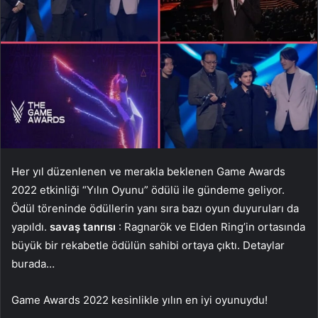
Her yıl düzenlenen ve merakla beklenen Game Awards
2022 etkinliği “Yılın Oyunu” ödülü ile gündeme geliyor.
Ödül töreninde ödüllerin yanı sıra bazı oyun duyuruları da
yapıldı.
savaş tanrısı
: Ragnarök ve Elden Ring’in ortasında
büyük bir rekabetle ödülün sahibi ortaya çıktı. Detaylar
burada…
Game Awards 2022 kesinlikle yılın en iyi oyunuydu!