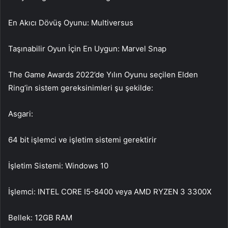
En Akıcı Dövüş Oyunu: Multiversus
Taşınabilir Oyun İçin En Uygun: Marvel Snap
The Game Awards 2022’de Yılın Oyunu seçilen Elden
Ring’in sistem gereksinimleri şu şekilde:
Asgari:
64 bit işlemci ve işletim sistemi gerektirir
İşletim Sistemi: Windows 10
İşlemci: INTEL CORE I5-8400 veya AMD RYZEN 3 3300X
Bellek: 12GB RAM