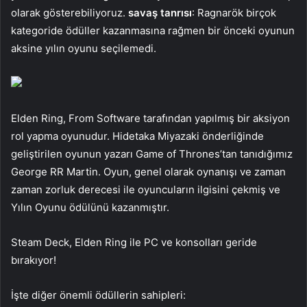
olarak gösterebiliyoruz.
savaş tanrısı
: Ragnarök birçok
kategoride ödüller kazanmasına rağmen bir önceki oyunun
aksine yılın oyunu seçilemedi.
Elden Ring, From Software tarafından yapılmış bir aksiyon
rol yapma oyunudur. Hidetaka Miyazaki önderliğinde
geliştirilen oyunun yazarı Game of Thrones’tan tanıdığımız
George RR Martin. Oyun, genel olarak oynanışı ve zaman
zaman zorluk derecesi ile oyuncuların ilgisini çekmiş ve
Yılın Oyunu ödülünü kazanmıştır.
Steam Deck, Elden Ring ile PC ve konsolları geride
bırakıyor!
İşte diğer önemli ödüllerin sahipleri: