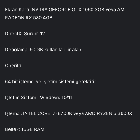
Ekran Kartı: NVIDIA GEFORCE GTX 1060 3GB veya AMD
RADEON RX 580 4GB
DirectX: Sürüm 12
Depolama: 60 GB kullanılabilir alan
Önerildi:
64 bit işlemci ve işletim sistemi gerektirir
İşletim Sistemi: Windows 10/11
İşlemci: INTEL CORE I7-8700K veya AMD RYZEN 5 3600X
Bellek: 16GB RAM