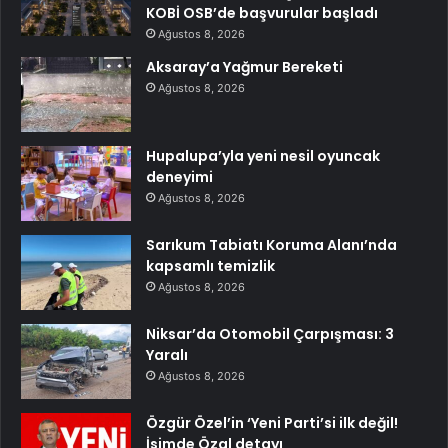
KOBİ OSB’de başvurular başladı
Ağustos 8, 2026
Aksaray’a Yağmur Bereketi
Ağustos 8, 2026
Hupalupa’yla yeni nesil oyuncak
deneyimi
Ağustos 8, 2026
Sarıkum Tabiatı Koruma Alanı’nda
kapsamlı temizlik
Ağustos 8, 2026
Niksar’da Otomobil Çarpışması: 3
Yaralı
Ağustos 8, 2026
Özgür Özel’in ‘Yeni Parti’si ilk değil!
İsimde Özal detayı