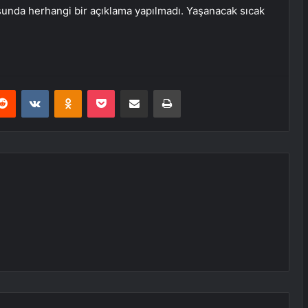
nda herhangi bir açıklama yapılmadı. Yaşanacak sıcak
erest
Reddit
VKontakte
Odnoklassniki
Pocket
E-Posta ile paylaş
Yazdır