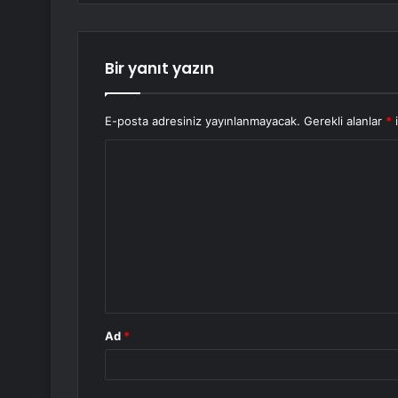
Bir yanıt yazın
E-posta adresiniz yayınlanmayacak.
Gerekli alanlar
*
i
Y
o
r
u
m
*
Ad
*