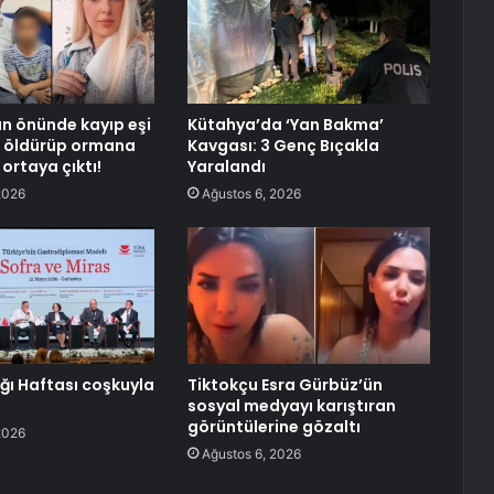
n önünde kayıp eşi
Kütahya’da ‘Yan Bakma’
ı, öldürüp ormana
Kavgası: 3 Genç Bıçakla
ortaya çıktı!
Yaralandı
2026
Ağustos 6, 2026
ğı Haftası coşkuyla
Tiktokçu Esra Gürbüz’ün
sosyal medyayı karıştıran
görüntülerine gözaltı
2026
Ağustos 6, 2026