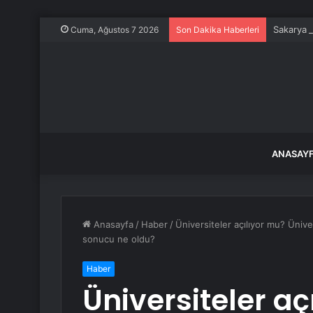
Sakarya A
Cuma, Ağustos 7 2026
Son Dakika Haberleri
ANASAY
Anasayfa
/
Haber
/
Üniversiteler açılıyor mu? Üniv
sonucu ne oldu?
Haber
Üniversiteler aç