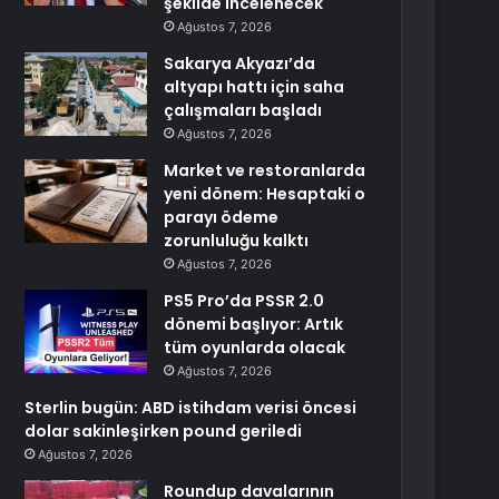
şekilde incelenecek
Ağustos 7, 2026
Sakarya Akyazı’da
altyapı hattı için saha
çalışmaları başladı
Ağustos 7, 2026
Market ve restoranlarda
yeni dönem: Hesaptaki o
parayı ödeme
zorunluluğu kalktı
Ağustos 7, 2026
PS5 Pro’da PSSR 2.0
dönemi başlıyor: Artık
tüm oyunlarda olacak
Ağustos 7, 2026
Sterlin bugün: ABD istihdam verisi öncesi
dolar sakinleşirken pound geriledi
Ağustos 7, 2026
Roundup davalarının