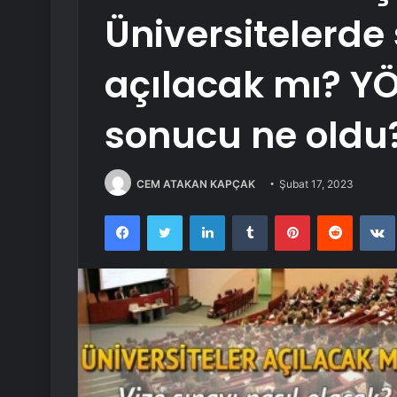
Üniversitelerde
açılacak mı? Y
sonucu ne oldu
CEM ATAKAN KAPÇAK
Şubat 17, 2023
Facebook
Twitter
LinkedIn
Tumblr
Pinterest
Reddit