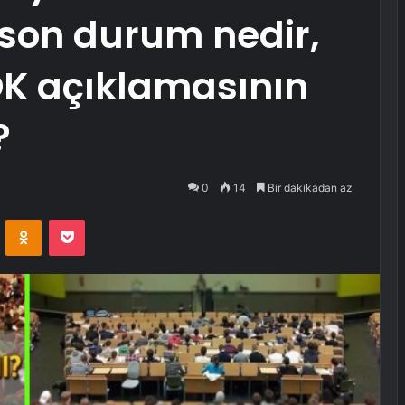
 son durum nedir,
ÖK açıklamasının
?
0
14
Bir dakikadan az
VKontakte
Odnoklassniki
Pocket