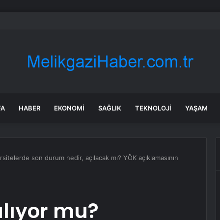
kyazı’da altyapı hattı için saha çalışmaları başladı
FA
HABER
EKONOMI
SAĞLIK
TEKNOLOJI
YAŞAM
ersitelerde son durum nedir, açılacak mı? YÖK açıklamasının
ılıyor mu?