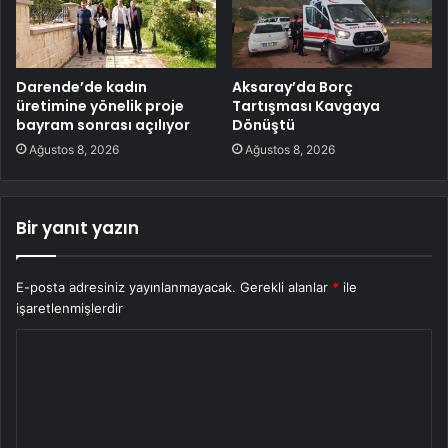
Darende’de kadın
Aksaray’da Borç
üretimine yönelik proje
Tartışması Kavgaya
bayram sonrası açılıyor
Dönüştü
Ağustos 8, 2026
Ağustos 8, 2026
Bir yanıt yazın
E-posta adresiniz yayınlanmayacak.
Gerekli alanlar
*
ile
işaretlenmişlerdir
Y
o
r
u