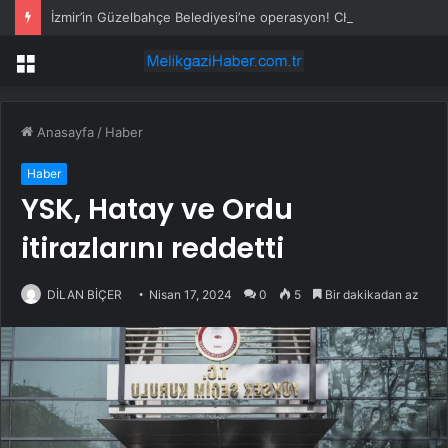
İzmir’in Güzelbahçe Belediyesi’ne operasyon! CHP’li Başkan Mustafa Günay dahil, çok sayıda gözaltı var
Menü
Anasayfa
/
Haber
Haber
YSK, Hatay ve Ordu
itirazlarını reddetti
DİLAN BİÇER
Nisan 17, 2024
0
5
Bir dakikadan az