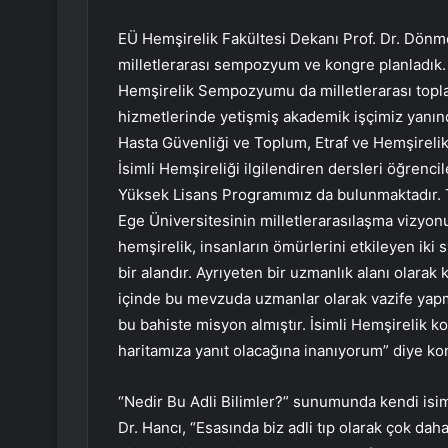
EÜ Hemşirelik Fakültesi Dekanı Prof. Dr. Dönme
milletlerarası sempozyum ve kongre planladık.
Hemşirelik Sempozyumu da milletlerarası toplan
hizmetlerinde yetişmiş akademik işçimiz yanı
Hasta Güvenliği ve Toplum, Etraf ve Hemşirel
İsimli Hemşireliği ilgilendiren dersleri öğrenci
Yüksek Lisans Programımız da bulunmaktadır. T
Ege Üniversitesinin milletlerarasılaşma vizyonu 
hemşirelik, insanların ömürlerini etkileyen iki s
bir alandır. Ayrıyeten bir uzmanlık alanı olarak
içinde bu mevzuda uzmanlar olarak vazife yapm
bu bahiste misyon almıştır. İsimli Hemşireli
haritamıza yanıt olacağına inanıyorum” diye ko
“Nedir Bu Adli Bilimler?” sunumunda kendi isiml
Dr. Hancı, “Esasında biz adli tıp olarak çok dah