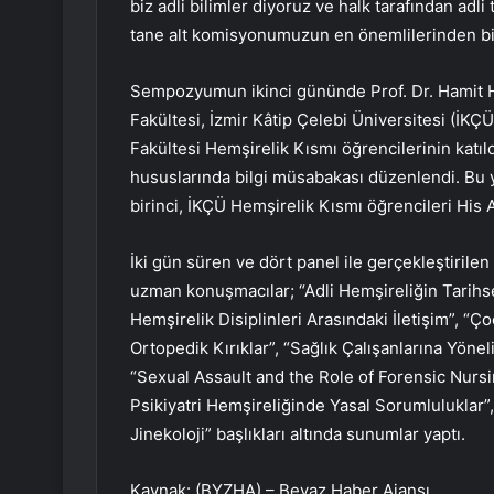
biz adli bilimler diyoruz ve halk tarafından adli 
tane alt komisyonumuzun en önemlilerinden bir
Sempozyumun ikinci gününde Prof. Dr. Hamit H
Fakültesi, İzmir Kâtip Çelebi Üniversitesi (İKÇÜ)
Fakültesi Hemşirelik Kısmı öğrencilerinin katıldı
hususlarında bilgi müsabakası düzenlendi. Bu 
birinci, İKÇÜ Hemşirelik Kısmı öğrencileri His 
İki gün süren ve dört panel ile gerçekleştirile
uzman konuşmacılar; “Adli Hemşireliğin Tarihsel
Hemşirelik Disiplinleri Arasındaki İletişim”, “Ç
Ortopedik Kırıklar”, “Sağlık Çalışanlarına Yöne
“Sexual Assault and the Role of Forensic Nursin
Psikiyatri Hemşireliğinde Yasal Sorumluluklar”,
Jinekoloji” başlıkları altında sunumlar yaptı.
Kaynak: (BYZHA) – Beyaz Haber Ajansı