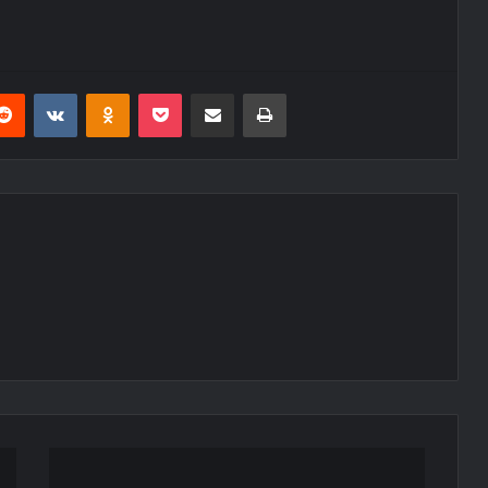
erest
Reddit
VKontakte
Odnoklassniki
Pocket
E-Posta ile paylaş
Yazdır