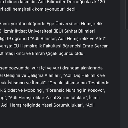
tıp bilinen kısmıdır. Adli Bilimciler Derneği olarak 120
i adli hemşirelik komisyonudur” dedi.
ancı yürütücülüğünde Ege Üniversitesi Hemşirelik
, İzmir İktisat Üniversitesi (İEÜ) Sıhhat Bilimleri
ğı (9 öğrenci) “Adli Bilimler, Adli Hemşirelik ve Afet”
yarışta EÜ Hemşirelik Fakültesi öğrencisi Emre Sercan
Altıntaş ikinci ve Emrah Çiçek üçüncü oldu.
n sempozyumda, yurt içi ve yurt dışından alanlarında
 Gelişimi ve Çalışma Alanları”, “Adli Diş Hekimlik ve
ocuk İstismarı ve İhmali”, “Çocuk İstismarının Tespitinde
lik Şiddet ve Mobbing”, “Forensic Nursing in Kosovo”,
g”, “Adli Hemşirelikte Yasal Sorumluluklar”, İsimli
 Acil Hemşireliğinde Yasal Sorumluluklar”, “Adli