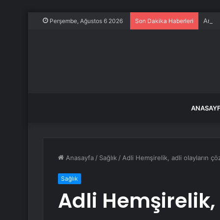
Amcor
Perşembe, Ağustos 6 2026
Son Dakika Haberleri
ANASAY
Anasayfa
/
Sağlık
/
Adli Hemşirelik, adli olayların 
Sağlık
Adli Hemşirelik,