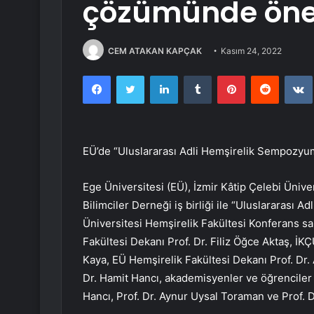
çözümünde önem
CEM ATAKAN KAPÇAK
Kasım 24, 2022
Facebook
Twitter
LinkedIn
Tumblr
Pinterest
Reddit
EÜ’de “Uluslararası Adli Hemşirelik Sempozyu
Ege Üniversitesi (EÜ), İzmir Kâtip Çelebi Ünivers
Bilimciler Derneği iş birliği ile “Uluslararası
Üniversitesi Hemşirelik Fakültesi Konferans s
Fakültesi Dekanı Prof. Dr. Filiz Öğce Aktaş, İKÇ
Kaya, EÜ Hemşirelik Fakültesi Dekanı Prof. Dr. 
Dr. Hamit Hancı, akademisyenler ve öğrenciler 
Hancı, Prof. Dr. Aynur Uysal Toraman ve Prof. D