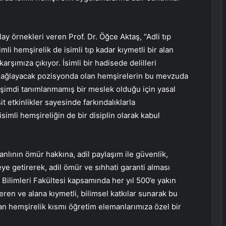
olay örnekleri veren Prof. Dr. Öğce Aktaş, “Adli tıp
imli hemşirelik de isimli tıp kadar kıymetli bir alan
arşımıza çıkıyor. İsimli bir hadisede delilleri
 sağlayacak pozisyonda olan hemşirelerin bu mevzuda
e şimdi tanımlanmamış bir meslek olduğu için yasal
it etkinlikler sayesinde farkındalıklarla
imli hemşireliğin de bir disiplin olarak kabul
 canlının ömür hakkına, adil paylaşım ile güvenlik,
ye getirerek, adil ömür ve sıhhati garanti alması
Bilimleri Fakültesi kapsamında her yıl 500’e yakın
eren ve alana kıymetli, bilimsel katkılar sunarak bu
n hemşirelik kısmı öğretim elemanlarımıza özel bir