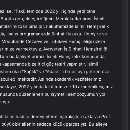
z ise, “Fakültemizde 2022 yılı içinde yedi tane
 Bugün gerçekleştirdiğimiz Memleketler arası İsimli
tılarımızdan birisidir. Fakültemizde İsimli Hemşirelik
nda, lisans programımızda Sıhhat Hukuku, Hemşire ve
ik Modülünde Cezaevi ve Tutukevi Hemşireliği üzere
lerimize vermekteyiz. Ayrıyeten İş Sıhhati Hemşireliği
üm bu faaliyetlerimiz, İsimli Hemşirelik konusunda
kapsamında bize itici güç tesiri yapmıştır. İsimli
istem olan “Sağlık” ve “Adalet” i bir ortaya getiren özel
 kabul edilmektedir. Aslında akademik vazifelerimiz
aktayız, 2022 yılında fakültemizde 10 akademik işçimiz
k konusunda düzenlenen bu kıymetli sempozyumun yol
nuştu.
i bilim hadise deneyimlerini iştirakçilere aktaran Prof.
a büyük bir ailenin sadece küçük parçasıyız. Bu aileye