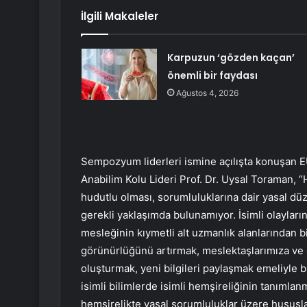
İlgili Makaleler
Karpuzun ‘gözden kaçan’
önemli bir faydası
Ağustos 4, 2026
Sempozyum liderleri ismine açılışta konuşan EÜ
Anabilim Kolu Lideri Prof. Dr. Uysal Toraman, “H
hudutlu olması, sorumluluklarına dair yasal dü
gerekli yaklaşımda bulunamıyor. İsimli olayları
mesleğinin kıymetli alt uzmanlık alanlarından bi
görünürlüğünü artırmak, meslektaşlarımıza ve 
oluşturmak, yeni bilgileri paylaşmak emeliy
isimli bilimlerde isimli hemşireliğinin tanımlanm
hemşirelikte yasal sorumluluklar üzere hususla