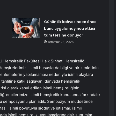
Günün ilk kahvesinden önce
bunu uygulamayınca etkisi
tam tersine dönüyor
Temmuz 23, 2026
 Hemşirelik Fakültesi Halk Sıhhati Hemşireliği
emşirelerimiz, isimli hususlarda bilgi ve birikimlerinin
zenlemelerin yapılamaması nedeniyle isimli olaylara
n tahliline katkı sağlayan, dünyada hemşirelik
risi olarak kabul edilen isimli hemşireliğinin
öğrencilerimize isimli hemşirelik konusunda farkındalık
le bu sempozyumu planladık. Sempozyum müddetince
ası, isimli boyutuyla şiddet ve istismar, isimli
rda isimli hemşirelik uygulamalarına dair sunumlar