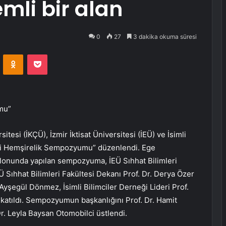
li bir alan
0
27
3 dakika okuma süresi
VKontakte
Odnoklassniki
Pocket
mu”
itesi (İKÇÜ), İzmir İktisat Üniversitesi (İEÜ) ve İsimli
 Adli Hemşirelik Sempozyumu” düzenlendi. Ege
alonunda yapılan sempozyuma, İEÜ Sıhhat Bilimleri
Ü Sıhhat Bilimleri Fakültesi Dekanı Prof. Dr. Derya Özer
Ayşegül Dönmez, İsimli Bilimciler Derneği Lideri Prof.
katıldı. Sempozyumun başkanlığını Prof. Dr. Hamit
r. Leyla Baysan Otomobilci üstlendi.