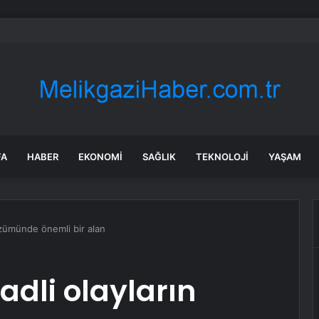
 hissesi 12 Ağustos’taki kazanç açıklamasında %5,4 hareket edebilir
FA
HABER
EKONOMI
SAĞLIK
TEKNOLOJI
YAŞAM
çözümünde önemli bir alan
 adli olayların