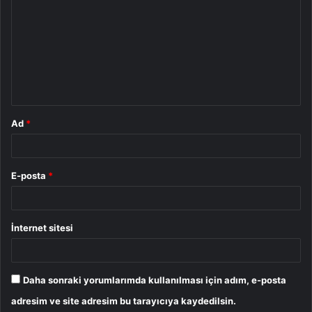
o
r
u
m
*
Ad
*
E-posta
*
İnternet sitesi
Daha sonraki yorumlarımda kullanılması için adım, e-posta
adresim ve site adresim bu tarayıcıya kaydedilsin.