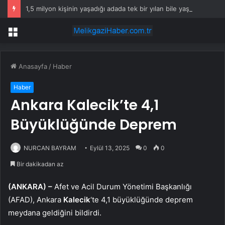
1,5 milyon kişinin yaşadığı adada tek bir yılan bile yaşamıyor
Menü
Anasayfa
/
Haber
Haber
Ankara Kalecik’te 4,1
Büyüklüğünde Deprem
NURCAN BAYRAM
Eylül 13, 2025
0
0
Bir dakikadan az
(ANKARA) –
Afet ve Acil Durum Yönetimi Başkanlığı
(AFAD), Ankara
Kalecik
‘te 4,1 büyüklüğünde deprem
meydana geldiğini bildirdi.