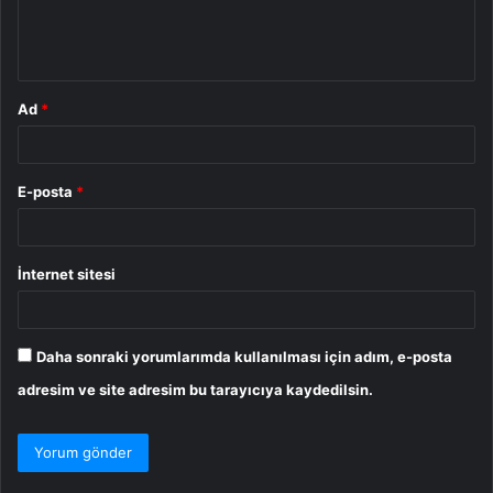
m
*
Ad
*
E-posta
*
İnternet sitesi
Daha sonraki yorumlarımda kullanılması için adım, e-posta
adresim ve site adresim bu tarayıcıya kaydedilsin.