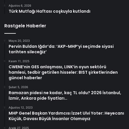
Ağustos 6, 2026
Türk Mutfağı Haftası coşkuyla kutlandı
Rastgele Haberler
Mayıs 20, 2023
Pervin Buldan Iğdır’da: ‘AKP-MHP’yi seçimde siyasi
tarihten sileceğiz’
Kasım 11, 2025
CWENE’nin GES anlaşması, LINK’in oyun sektörü
hamlesi, tedbir getirilen hisseler: BIST şirketlerinden
güncel haberler
Şubat 5, 2026
Ramazan pidesi ne kadar, kaç TL oldu? 2026 İstanbul,
İzmir, Ankara pide fiyatları…
Ağustos 12, 2023
MHP Genel Başkan Yardımcısı İzzet Ulvi Yoter: Heyecanı
Küçük, Davası Büyük İnsanlar Olamayız
Aralık 27, 2025