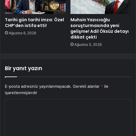
Tarihi gün tarihi imza: Özel
Muhsin Yazıcıoğlu
CHP’den istifa etti!
soruşturmasında yeni
gelişme! Adil Öksüz detayı
Ağustos 6, 2026
dikkat çekti
Ağustos 5, 2026
Bir yanıt yazın
E-posta adresiniz yayınlanmayacak.
Gerekli alanlar
*
ile
işaretlenmişlerdir
Y
o
r
u