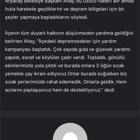
Arpacay Belediye Başkanı Altay, bu üzücü haberi alır almaz
hızla harekete geçtiklerini ve deprem bölgeleri için bir
şeyler yapmaya başladıklarını söyledi.
İlçenin tüm duyarlı halkının düşünmeden yardıma geldiğini
belirten Altay, “İlçedeki depremzedeler için yardım
kampanyası başlattık. Çok sayıda gıda ve giyecek yardımı
yapıldı, esnaf ve köylüler çadır verdi. Topladık. gönüllü
ekinlerimizle yola çıktık ve burada onlara 3 öğün sıcak
yemekle çay ikram ediyoruz.Onlar burada soğukken biz
sıcak yerlerimizde rahat edemedik. Onlarla geldik. Hem
acılarını paylaşıyoruz hem de destekliyoruz.” dedi.