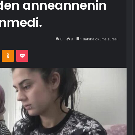
eden anneannenin
inmedi.
0
9
1 dakika okuma süresi
VKontakte
Odnoklassniki
Pocket