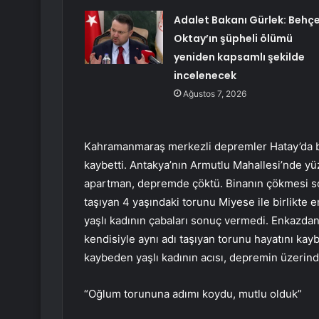
Adalet Bakanı Gürlek: Behç
Oktay’ın şüpheli ölümü
yeniden kapsamlı şekilde
incelenecek
Ağustos 7, 2026
Kahramanmaraş merkezli depremler Hatay’da bü
kaybetti. Antakya’nın Armutlu Mahallesi’nde yüz
apartman, depremde çöktü. Binanın çökmesi so
taşıyan 4 yaşındaki torunu Miyese ile birlikte 
yaşlı kadının çabaları sonuç vermedi. Enkazdan 
kendisiyle aynı adı taşıyan torunu hayatını kayb
kaybeden yaşlı kadının acısı, depremin üzeri
“Oğlum torununa adımı koydu, mutlu olduk”