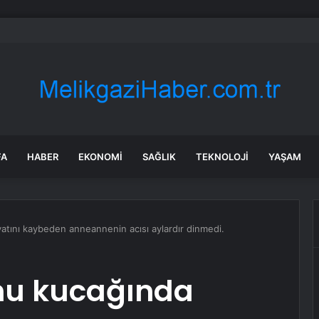
kyazı’da altyapı hattı için saha çalışmaları başladı
FA
HABER
EKONOMI
SAĞLIK
TEKNOLOJI
YAŞAM
yatını kaybeden anneannenin acısı aylardır dinmedi.
unu kucağında