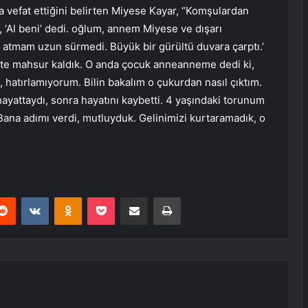
a vefat ettiğini belirten Miyese Kayar, “Komşulardan
, ‘Al beni’ dedi. oğlum, annem Miyese ve dışarı
 atmam uzun sürmedi. Büyük bir gürültü duvara çarptı.’
te mahsur kaldık. O anda çocuk anneanneme dedi ki,
hatırlamıyorum. Bilin bakalım o çukurdan nasıl çıktım.
ayattaydı, sonra hayatını kaybetti. 4 yaşındaki torunum
ana adımı verdi, mutluyduk. Gelinimizi kurtaramadık, o
erest
Reddit
VKontakte
Odnoklassniki
Pocket
E-Posta ile paylaş
Yazdır