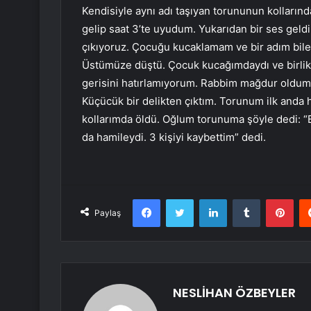
Kendisiyle aynı adı taşıyan torununun kollarınd
gelip saat 3’te uyudum. Yukarıdan bir ses geldi
çıkıyoruz. Çocuğu kucaklamam ve bir adım bile
Üstümüze düştü. Çocuk kucağımdaydı ve birlik
gerisini hatırlamıyorum. Rabbim mağdur oldum, 
Küçücük bir delikten çıktım. Torunum ilk anda h
kollarımda öldü. Oğlum torunuma şöyle dedi: “B
da hamileydi. 3 kişiyi kaybettim” dedi.
Facebook
Twitter
LinkedIn
Tumblr
Pint
Paylaş
NESLİHAN ÖZBEYLER