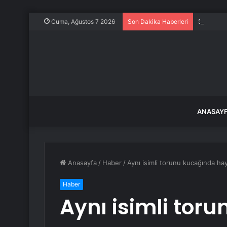
Sakarya A
Cuma, Ağustos 7 2026
Son Dakika Haberleri
ANASAY
Anasayfa
/
Haber
/
Aynı isimli torunu kucağında ha
Haber
Aynı isimli tor