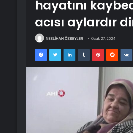
hayatını kayb
acısı aylardır d
NESLİHAN ÖZBEYLER
Ocak 27, 2024
Facebook
Twitter
LinkedIn
Tumblr
Pinterest
Reddit