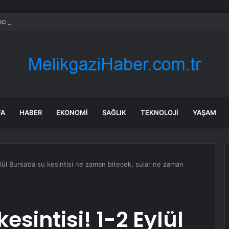
cı Suat Yanç’a Sürpriz Doğum Günü Kutlaması!
FA
HABER
EKONOMI
SAĞLIK
TEKNOLOJI
YAŞAM
ylül Bursa’da su kesintisi ne zaman bitecek, sular ne zaman
esintisi! 1-2 Eylül