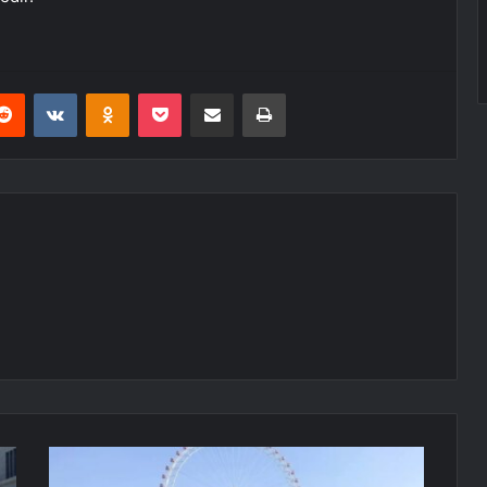
erest
Reddit
VKontakte
Odnoklassniki
Pocket
E-Posta ile paylaş
Yazdır