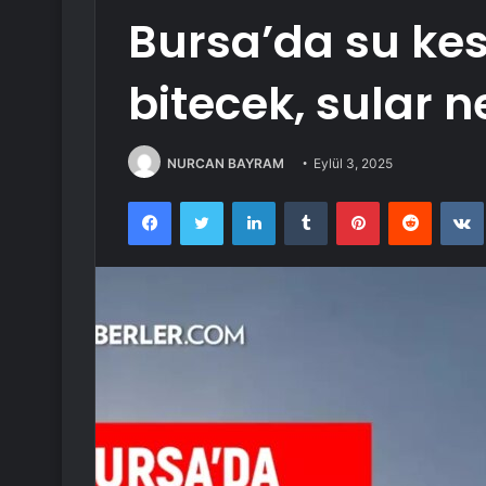
Bursa’da su kes
bitecek, sular 
NURCAN BAYRAM
Eylül 3, 2025
Facebook
Twitter
LinkedIn
Tumblr
Pinterest
Reddit