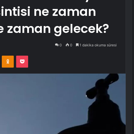
intisi ne zaman
ne zaman gelecek?
0
0
1 dakika okuma süresi
VKontakte
Odnoklassniki
Pocket