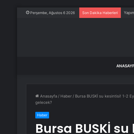
Yapım
Perşembe, Ağustos 6 2026
Son Dakika Haberleri
ANASAY
Anasayfa
/
Haber
/
Bursa BUSKİ su kesintisi! 1-2 E
gelecek?
Haber
Bursa BUSKİ su k