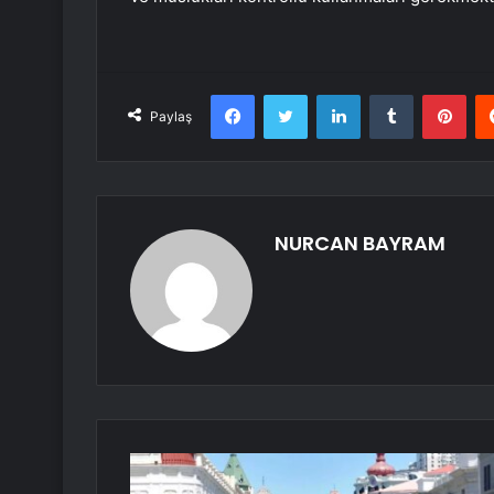
Facebook
Twitter
LinkedIn
Tumblr
Pint
Paylaş
NURCAN BAYRAM