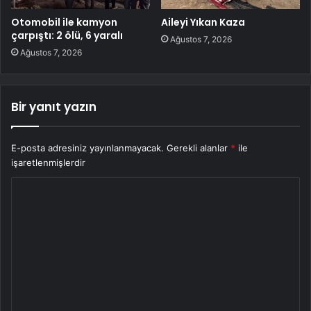
Otomobil ile kamyon
Aileyi Yıkan Kaza
çarpıştı: 2 ölü, 6 yaralı
Ağustos 7, 2026
Ağustos 7, 2026
Bir yanıt yazın
E-posta adresiniz yayınlanmayacak.
Gerekli alanlar
*
ile
işaretlenmişlerdir
Y
o
r
u
m
*