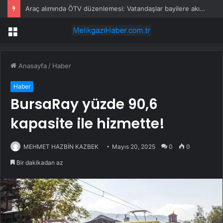
Araç alımında ÖTV düzenlemesi: Vatandaşlar bayilere akın etti
Menü
Anasayfa
/
Haber
Haber
BursaRay yüzde 90,6
kapasite ile hizmette!
MEHMET HAZBİN KAZBEK
Mayıs 20, 2025
0
0
Bir dakikadan az