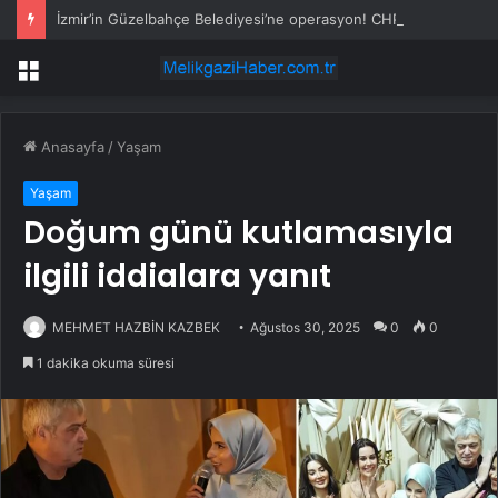
İzmir’in Güzelbahçe Belediyesi’ne operasyon! CHP’li Başkan Mustafa Günay dahil, çok sayıda gözaltı var
Menü
Anasayfa
/
Yaşam
Yaşam
Doğum günü kutlamasıyla
ilgili iddialara yanıt
MEHMET HAZBİN KAZBEK
Ağustos 30, 2025
0
0
1 dakika okuma süresi