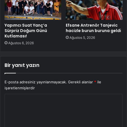
Yapımcı Suat Yanç’a
Efsane Antrenör Tanjevic
Sürpriz Doğum Günü
hacizle burun buruna geldi
Kutlaması!
Ağustos 5, 2026
Ağustos 6, 2026
Bir yanıt yazın
E-posta adresiniz yayınlanmayacak.
Gerekli alanlar
*
ile
işaretlenmişlerdir
Y
o
r
u