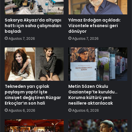
Sakarya Akyazı’da altyapı
Yılmaz Erdoğan açıkladı:
hattı için saha çalışmaları
Vizontele efsanesi geri
başladı
dönüyor
Ağustos 7, 2026
Ağustos 7, 2026
Tekneden yarı çıplak
Metin Sözen Okulu
paylaşım yaptı! İşte
Gaziantep’te kuruldu…
cinsiyet değiştiren Rüzgar
Koruma kültürü yeni
Erkoçlar’ın son hali
nesillere aktarılacak
Ağustos 6, 2026
Ağustos 6, 2026