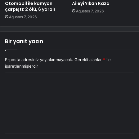
Otomobil ile kamyon
Aileyi Yıkan Kaza
çarpıştı: 2 ölü, 6 yaralı
Ağustos 7, 2026
Ağustos 7, 2026
Bir yanıt yazın
E-posta adresiniz yayınlanmayacak.
Gerekli alanlar
*
ile
işaretlenmişlerdir
Y
o
r
u
m
*