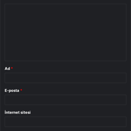
Y
o
r
u
m
*
Ad
*
E-posta
*
İnternet sitesi