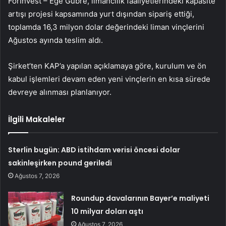
ForInvest –
Ege Gübre
, limancılık faaliyetlerindeki kapasite
artışı projesi kapsamında yurt dışından sipariş ettiği,
toplamda 16,3 milyon dolar değerindeki liman vinçlerini
Ağustos ayında teslim aldı.
Şirket’ten KAP’a yapılan açıklamaya göre, kurulum ve ön
kabul işlemleri devam eden yeni vinçlerin en kısa sürede
devreye alınması planlanıyor.
İlgili Makaleler
Sterlin bugün: ABD istihdam verisi öncesi dolar
sakinleşirken pound geriledi
Ağustos 7, 2026
Roundup davalarının Bayer’e maliyeti
10 milyar doları aştı
Ağustos 7, 2026