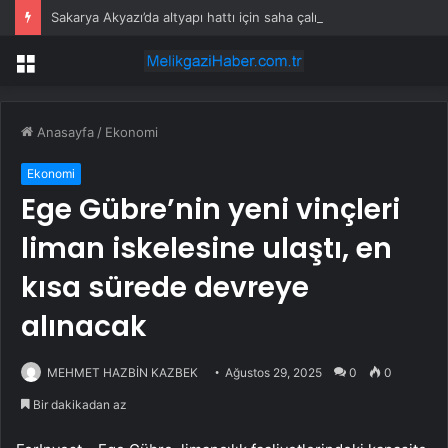
Sakarya Akyazı’da altyapı hattı için saha çalışmaları başladı
Menü
Anasayfa
/
Ekonomi
Ekonomi
Ege Gübre’nin yeni vinçleri
liman iskelesine ulaştı, en
kısa sürede devreye
alınacak
MEHMET HAZBİN KAZBEK
Ağustos 29, 2025
0
0
Bir dakikadan az