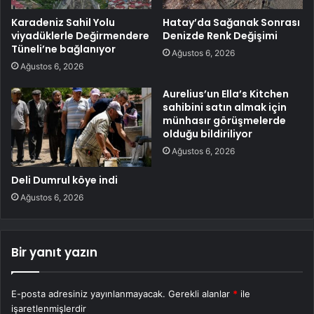
Karadeniz Sahil Yolu
Hatay’da Sağanak Sonrası
viyadüklerle Değirmendere
Denizde Renk Değişimi
Tüneli’ne bağlanıyor
Ağustos 6, 2026
Ağustos 6, 2026
Aurelius’un Ella’s Kitchen
sahibini satın almak için
münhasır görüşmelerde
olduğu bildiriliyor
Ağustos 6, 2026
Deli Dumrul köye indi
Ağustos 6, 2026
Bir yanıt yazın
E-posta adresiniz yayınlanmayacak.
Gerekli alanlar
*
ile
işaretlenmişlerdir