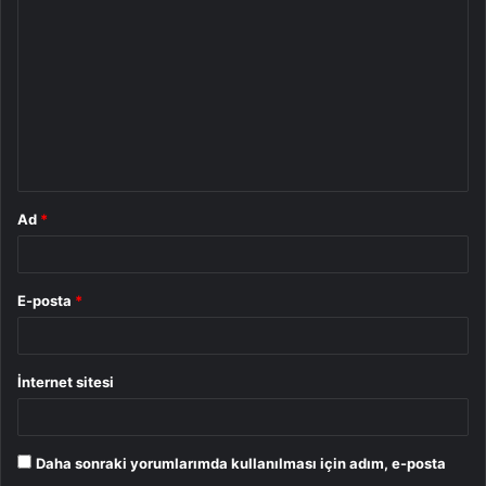
o
r
u
m
*
Ad
*
E-posta
*
İnternet sitesi
Daha sonraki yorumlarımda kullanılması için adım, e-posta