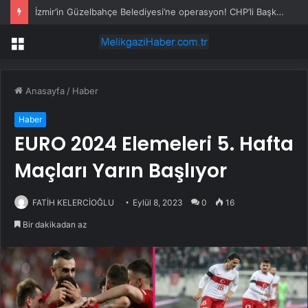
İzmir’in Güzelbahçe Belediyesi’ne operasyon! CHP’li Başkan Mustafa Günay dahil, çok sayıda gözaltı var
Menü
Anasayfa
/
Haber
Haber
EURO 2024 Elemeleri 5. Hafta
Maçları Yarın Başlıyor
FATİH KELERCİOĞLU
Eylül 8, 2023
0
16
Bir dakikadan az