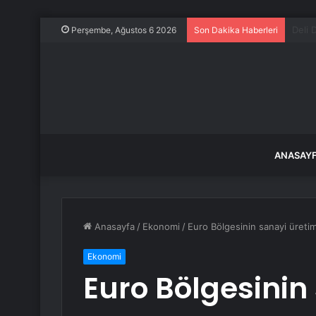
Aurel
Perşembe, Ağustos 6 2026
Son Dakika Haberleri
ANASAY
Anasayfa
/
Ekonomi
/
Euro Bölgesinin sanayi üret
Ekonomi
Euro Bölgesinin