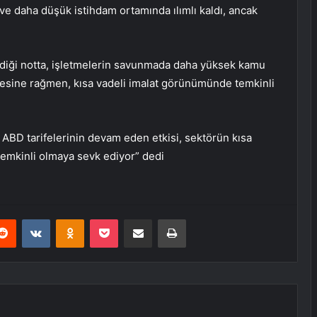
ve daha düşük istihdam ortamında ılımlı kaldı, ancak
rdiği notta, işletmelerin savunmada daha yüksek kamu
ermesine rağmen, kısa vadeli imalat görünümünde temkinli
e ABD tarifelerinin devam eden etkisi, sektörün kısa
emkinli olmaya sevk ediyor” dedi
erest
Reddit
VKontakte
Odnoklassniki
Pocket
E-Posta ile paylaş
Yazdır