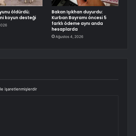
oyunu öldürdü;
Bakan Işıkhan duyurdu:
eni koyun desteği
Kurban Bayramı öncesi 5
farklı ödeme aynı anda
2026
hesaplarda
Ağustos 4, 2026
le işaretlenmişlerdir