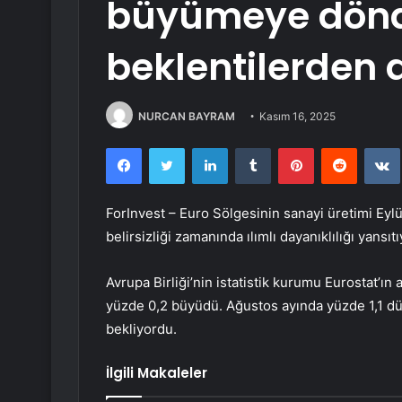
büyümeye dönd
beklentilerden
NURCAN BAYRAM
Kasım 16, 2025
Facebook
Twitter
LinkedIn
Tumblr
Pinterest
Reddit
ForInvest – Euro Sölgesinin sanayi üretimi Ey
belirsizliği zamanında ılımlı dayanıklılığı yansıtı
Avrupa Birliği’nin istatistik kurumu Eurostat’ın 
yüzde 0,2 büyüdü. Ağustos ayında yüzde 1,1 düş
bekliyordu.
İlgili Makaleler