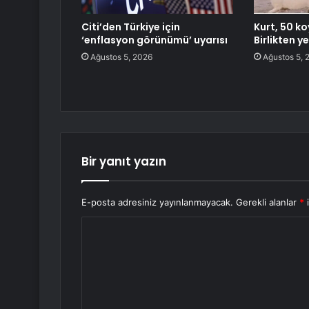
Citi’den Türkiye için
Kurt, 50 k
‘enflasyon görünümü’ uyarısı
Birlikten y
Ağustos 5, 2026
Ağustos 5, 
Bir yanıt yazın
E-posta adresiniz yayınlanmayacak.
Gerekli alanlar
*
i
Y
o
r
u