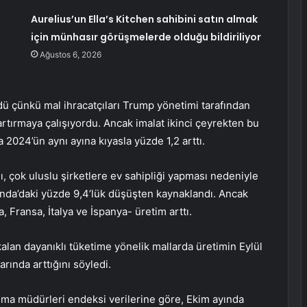
Aurelius’un Ella’s Kitchen sahibini satın almak
için münhasır görüşmelerde olduğu bildiriliyor
Ağustos 6, 2026
dü çünkü mal ihracatçıları Trump yönetimi tarafından
artırmaya çalışıyordu. Ancak imalat ikinci çeyrekten bu
 2024’ün aynı ayına kıyasla yüzde 1,2 arttı.
 çok uluslu şirketlere ev sahipliği yapması nedeniyle
anda’daki yüzde 9,4’lük düşüşten kaynaklandı. Ancak
Fransa, İtalya ve İspanya- üretim arttı.
kalan dayanıklı tüketime yönelik mallarda üretimin Eylül
rında arttığını söyledi.
alma müdürleri endeksi verilerine göre, Ekim ayında