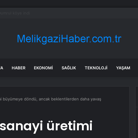
ius’un Ella’s Kitchen sahibini satın almak için münhasır görüşmelerde olduğ
FA
HABER
EKONOMI
SAĞLIK
TEKNOLOJI
YAŞAM
imi büyümeye döndü, ancak beklentilerden daha yavaş
 sanayi üretimi