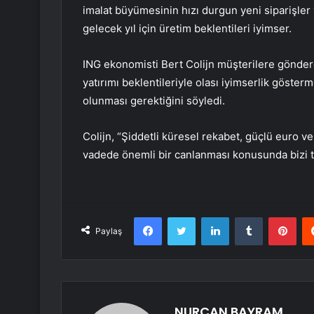
imalat büyümesinin hızı durgun yeni siparişler 
gelecek yıl için üretim beklentileri iyimser.
ING ekonomisti Bert Colijn müşterilere gönde
yatırımı beklentileriyle olası iyimserlik göst
olunması gerektiğini söyledi.
Colijn, “Şiddetli küresel rekabet, güçlü euro v
vadede önemli bir canlanması konusunda bizi t
Facebook
Twitter
LinkedIn
Tumblr
Pint
Paylaş
NURCAN BAYRAM