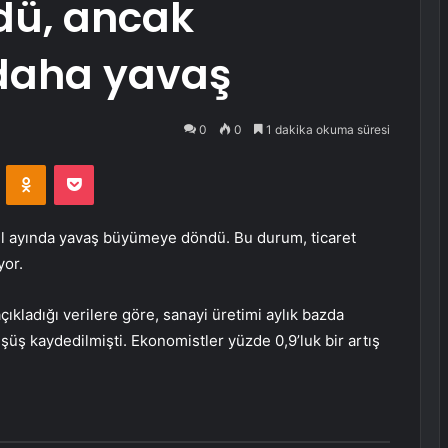
ü, ancak
 daha yavaş
0
0
1 dakika okuma süresi
VKontakte
Odnoklassniki
Pocket
lül ayında yavaş büyümeye döndü. Bu durum, ticaret
yor.
açıkladığı verilere göre, sanayi üretimi aylık bazda
üş kaydedilmişti. Ekonomistler yüzde 0,9’luk bir artış