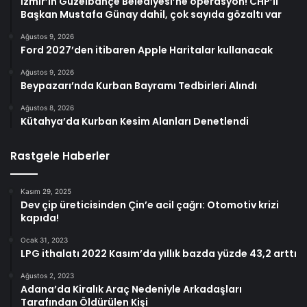
İzmir’in Güzelbahçe Belediyesi’ne operasyon! CHP’li
Başkan Mustafa Günay dahil, çok sayıda gözaltı var
Ağustos 9, 2026
Ford 2027’den itibaren Apple Haritalar kullanacak
Ağustos 9, 2026
Beypazarı’nda Kurban Bayramı Tedbirleri Alındı
Ağustos 8, 2026
Kütahya’da Kurban Kesim Alanları Denetlendi
Rastgele Haberler
Kasım 29, 2025
Dev çip üreticisinden Çin’e acil çağrı: Otomotiv krizi
kapıda!
Ocak 31, 2023
LPG ithalatı 2022 Kasım’da yıllık bazda yüzde 43,2 arttı
Ağustos 2, 2023
Adana’da Kiralık Araç Nedeniyle Arkadaşları
Tarafından Öldürülen Kişi