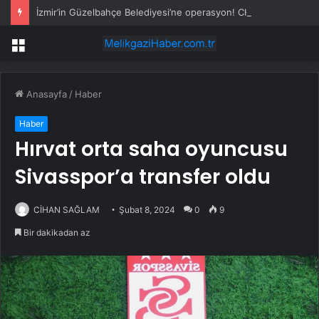
İzmir’in Güzelbahçe Belediyesi’ne operasyon! CHP’li Başkan Mustafa Günay dahil, çok sayıda gözaltı var
Menü
Anasayfa
/
Haber
Haber
Hırvat orta saha oyuncusu
Sivasspor’a transfer oldu
CİHAN SAĞLAM
Şubat 8, 2024
0
9
Bir dakikadan az