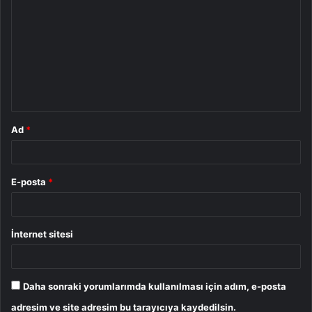
o
r
u
m
*
Ad
*
E-posta
*
İnternet sitesi
Daha sonraki yorumlarımda kullanılması için adım, e-posta
adresim ve site adresim bu tarayıcıya kaydedilsin.