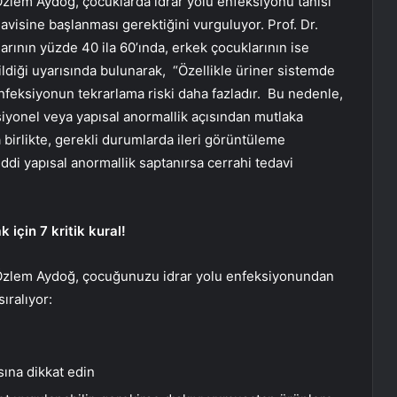
 Özlem Aydoğ, çocuklarda idrar yolu enfeksiyonu
tanısı
visine başlanması gerektiğini vurguluyor. Prof. Dr.
larının yüzde 40 ila 60’ında, erkek çocuklarının ise
ldiği uyarısında bulunarak, “Özellikle üriner sistemde
enfeksiyonun tekrarlama riski daha fazladır. Bu nedenle,
iyonel veya yapısal anormallik açısından mutlaka
a birlikte, gerekli durumlarda ileri görüntüleme
ddi yapısal anormallik saptanırsa cerrahi tedavi
için 7 kritik kural!
 Özlem Aydoğ,
çocuğunuzu idrar yolu enfeksiyonundan
ıralıyor:
sına dikkat edin