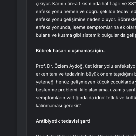
çıkıyor. Karnın ön-alt kısmında hafif ağrı ve 38°
enfeksiyonu hemen ve doğru şekilde tedavi edi
enfeksiyonu gelişimine neden oluyor. Böbrekler
enfeksiyonunda, işeme semptomlarına ek olarak
bulantı ve kusma gibi sistemik bulgular da geli
Böbrek hasarı oluşmaması için…
Prof. Dr. Özlem Aydoğ, üst idrar yolu enfeksiyo
erken tanı ve tedavinin büyük önem taşıdığını b
yeteneği henüz gelişmeyen küçük çocuklarda y
beslenme problemi, kilo alamama, uzamış sarılı
semptomların varlığında da idrar tetkik ve kült
kalınmaması gerekir.”
Antibiyotik tedavisi şart!