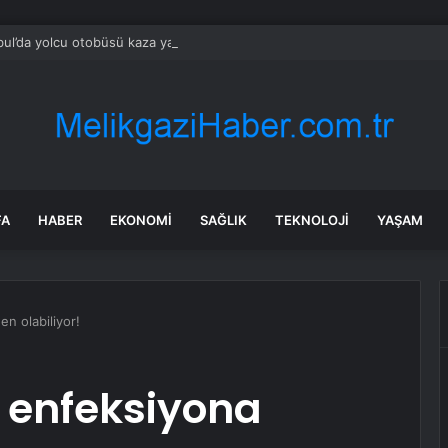
bul’da yolcu otobüsü kaza yaptı: Çok sayıda yaralı var!
FA
HABER
EKONOMI
SAĞLIK
TEKNOLOJI
YAŞAM
en olabiliyor!
ı enfeksiyona