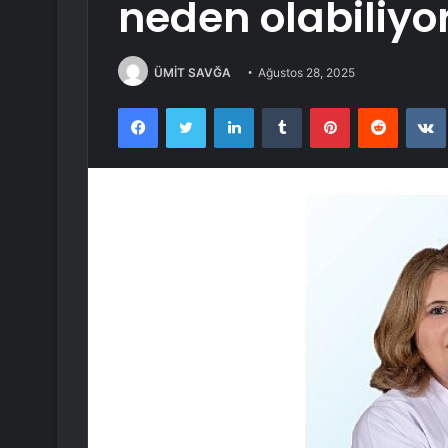
neden olabiliyo
ÜMİT SAVĞA
Ağustos 28, 2025
Facebook
Twitter
LinkedIn
Tumblr
Pinterest
Reddit