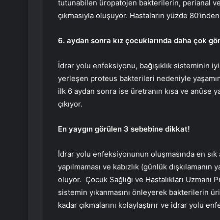
tutunabilen üropatojen bakterilerin, perianal v
çıkmasıyla oluşuyor. Hastaların yüzde 80’inden 
6. aydan sonra kız çocuklarında daha çok gö
İdrar yolu enfeksiyonu, bağışıklık sisteminin i
yerleşen proteus bakterileri nedeniyle yaşamın
ilk 6 aydan sonra ise üretranın kısa ve anüse y
çıkıyor.
En yaygın görülen 3 sebebine dikkat!
İdrar yolu enfeksiyonunun oluşmasında en sık az
yapılmaması ve kabızlık (günlük dışkılamanın 
oluyor. Çocuk Sağlığı ve Hastalıkları Uzmanı P
sistemin yıkanmasını önleyerek bakterilerin ür
kadar çıkmalarını kolaylaştırır ve idrar yolu 