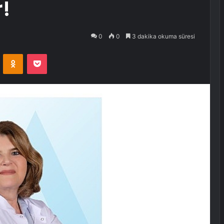
r!
0
0
3 dakika okuma süresi
VKontakte
Odnoklassniki
Pocket