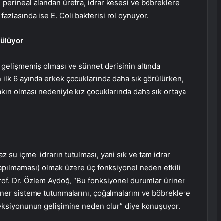
e perineal alandan üretra, idrar kesesi ve böbreklere
fazlasında ise E. Coli bakterisi rol oynuyor.
rülüyor
yi gelişmemiş olması ve sünnet derisinin altında
 ilk 6 ayında erkek çocuklarında daha sık görülürken,
akın olması nedeniyle kız çocuklarında daha sık ortaya
 su içme, idrarın tutulması, yani sık ve tam idrar
yapılmaması) olmak üzere üç fonksiyonel neden etkili
rof. Dr. Özlem Aydoğ, “Bu fonksiyonel durumlar üriner
iner sisteme tutunmalarını, çoğalmalarını ve böbreklere
enfeksiyonunun gelişimine neden olur” diye konuşuyor.