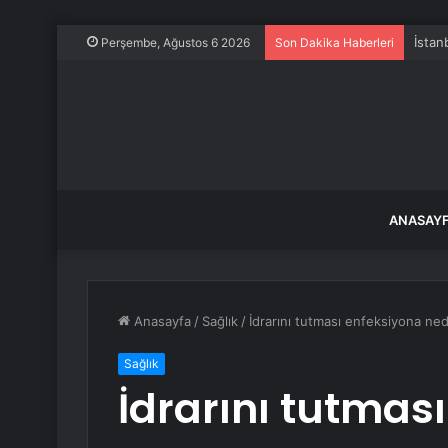
İstan
Perşembe, Ağustos 6 2026
Son Dakika Haberleri
ANASAY
Anasayfa
/
Sağlık
/
İdrarını tutması enfeksiyona ned
Sağlık
İdrarını tutmas