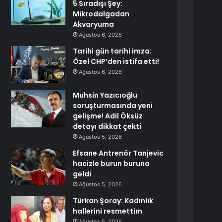
5 Sıradışı Şey:
Mikrodalgadan
Akvaryuma
Ağustos 6, 2026
Tarihi gün tarihi imza:
Özel CHP’den istifa etti!
Ağustos 6, 2026
Muhsin Yazıcıoğlu
soruşturmasında yeni
gelişme! Adil Öksüz
detayı dikkat çekti
Ağustos 5, 2026
Efsane Antrenör Tanjevic
hacizle burun buruna
geldi
Ağustos 5, 2026
Türkan Şoray: Kadınlık
hallerini resmettim
Ağustos 5, 2026