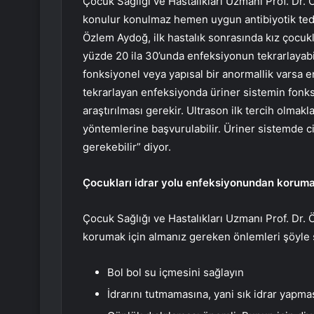
Çocuk Sağlığı ve Hastalıkları Uzmanı Prof. Dr.
konulur konulmaz hemen uygun antibiyotik teda
Özlem Aydoğ,
ilk hastalık sonrasında kız çocuk
yüzde 20 ila 30’unda enfeksiyonun tekrarlayabi
fonksiyonel veya yapısal bir anormallik varsa 
tekrarlayan enfeksiyonda üriner sistemin fonks
araştırılması gerekir. Ultrason ilk tercih olmakl
yöntemlerine başvurulabilir. Üriner sistemde ci
gerekebilir” diyor.
Çocukları idrar yolu enfeksiyonundan korumak 
Çocuk Sağlığı ve Hastalıkları Uzmanı Prof. Dr.
korumak için almanız gereken önlemleri şöyle s
Bol bol su içmesini sağlayın
İdrarını tutmamasına, yani sık idrar yapma