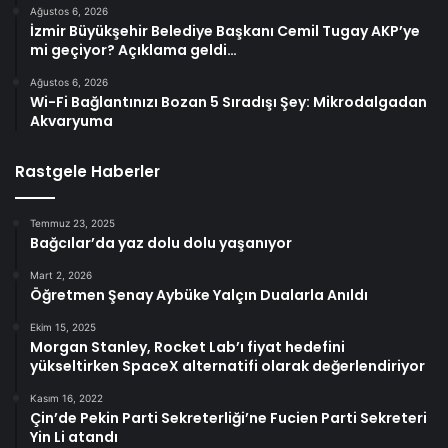
Ağustos 6, 2026
İzmir Büyükşehir Belediye Başkanı Cemil Tugay AKP’ye
mi geçiyor? Açıklama geldi…
Ağustos 6, 2026
Wi-Fi Bağlantınızı Bozan 5 Sıradışı Şey: Mikrodalgadan
Akvaryuma
Rastgele Haberler
Temmuz 23, 2025
Bağcılar’da yaz dolu dolu yaşanıyor
Mart 2, 2026
Öğretmen Şenay Aybüke Yalçın Dualarla Anıldı
Ekim 15, 2025
Morgan Stanley, Rocket Lab’ı fiyat hedefini
yükseltirken SpaceX alternatifi olarak değerlendiriyor
Kasım 16, 2022
Çin’de Pekin Parti Sekreterliği’ne Fucien Parti Sekreteri
Yin Li atandı