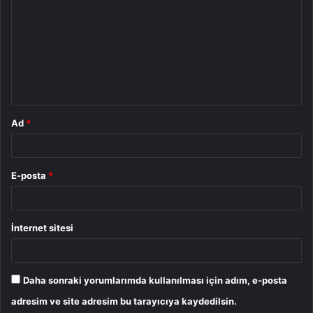
r
u
m
*
Ad
*
E-posta
*
İnternet sitesi
Daha sonraki yorumlarımda kullanılması için adım, e-posta
adresim ve site adresim bu tarayıcıya kaydedilsin.