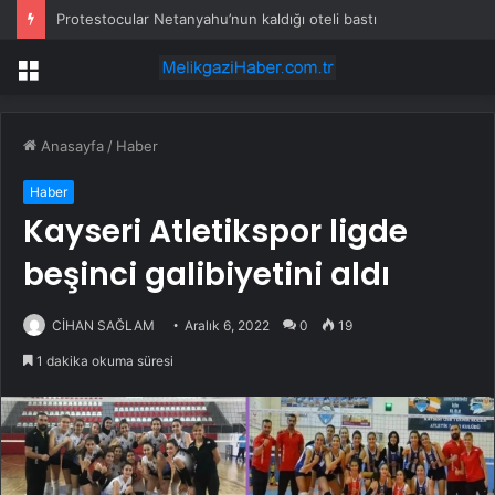
Protestocular Netanyahu’nun kaldığı oteli bastı
Menü
Anasayfa
/
Haber
Haber
Kayseri Atletikspor ligde
beşinci galibiyetini aldı
CİHAN SAĞLAM
Aralık 6, 2022
0
19
1 dakika okuma süresi