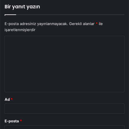
Bir yanıt yazın
E-posta adresiniz yayınlanmayacak.
Gerekli alanlar
*
ile
işaretlenmişlerdir
Y
o
r
u
m
*
Ad
*
E-posta
*