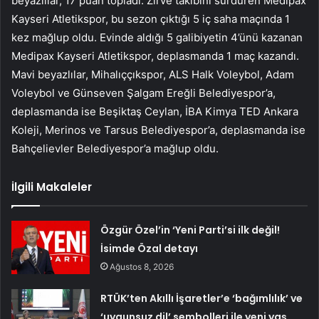
beyazlılar, 17 puan topladı. Zirve takibini sürdüren Medipax
Kayseri Atletikspor, bu sezon çıktığı 5 iç saha maçında 1
kez mağlup oldu. Evinde aldığı 5 galibiyetin 4’ünü kazanan
Medipax Kayseri Atletikspor, deplasmanda 1 maç kazandı.
Mavi beyazlılar, Mihalıççıkspor, ALS Halk Voleybol, Adam
Voleybol ve Günseven Şalgam Ereğli Belediyespor’a,
deplasmanda ise Beşiktaş Ceylan, İBA Kimya TED Ankara
Koleji, Merinos ve Tarsus Belediyespor’a, deplasmanda ise
Bahçelievler Belediyespor’a mağlup oldu.
İlgili Makaleler
Özgür Özel’in ‘Yeni Parti’si ilk değil!
İsimde Özal detayı
Ağustos 8, 2026
RTÜK’ten Akıllı İşaretler’e ‘bağımlılık’ ve
‘uygunsuz dil’ sembolleri ile yeni yaş