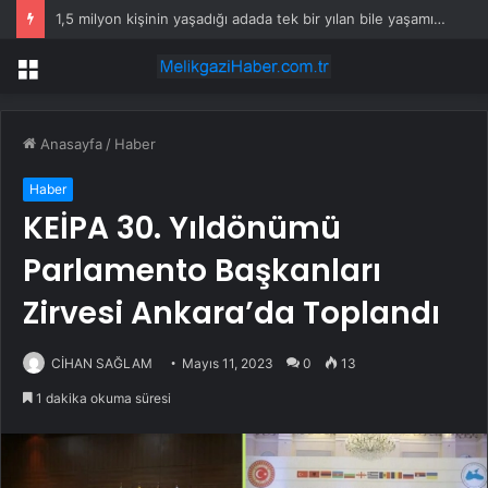
1,5 milyon kişinin yaşadığı adada tek bir yılan bile yaşamıyor
Menü
Anasayfa
/
Haber
Haber
KEİPA 30. Yıldönümü
Parlamento Başkanları
Zirvesi Ankara’da Toplandı
CİHAN SAĞLAM
Mayıs 11, 2023
0
13
1 dakika okuma süresi