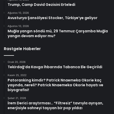
Trump, Camp David Gezisini Erteledi
Ağustos 10, 2026
Avusturya Şansölyesi Stocker, Türkiye’ye geliyor
Ağustos 10, 2026
Muğla yangın söndü mü, 29 Temmuz Çarşamba Muğla
yangın devam ediyor mu?
Rastgele Haberler
Ocak 20, 2026
Tekirdağ’da Kavga İhbarında Tabanca Ele Geçirildi
Kasım 25, 2022
Patoranking kimdir? Patrick Nnaemeka Okorie kaç
yaşında, nereli? Patrick Nnaemeka Okorie hayatı ve
biyografisi!
Şubat 21, 2026
İrem Derici araştırması… “Filtresiz” tavrıyla ayrışan,
enerjisiyle sahneyi taşıyan bir pop yıldızı