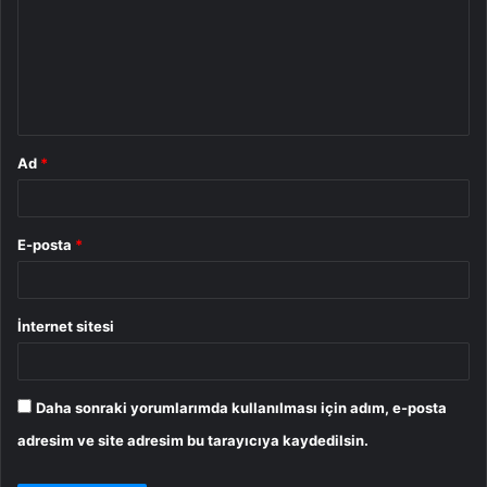
r
u
m
*
Ad
*
E-posta
*
İnternet sitesi
Daha sonraki yorumlarımda kullanılması için adım, e-posta
adresim ve site adresim bu tarayıcıya kaydedilsin.