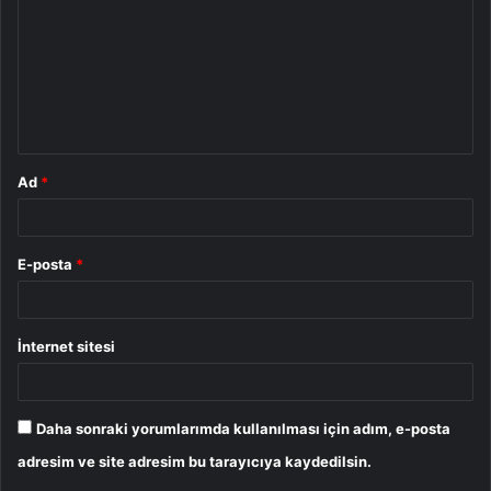
r
u
m
*
Ad
*
E-posta
*
İnternet sitesi
Daha sonraki yorumlarımda kullanılması için adım, e-posta
adresim ve site adresim bu tarayıcıya kaydedilsin.