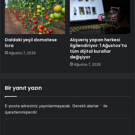
Daldaki yeşil domatese
Alışveriş yapan herkesi
İcra
ilgilendiriyor: 1 Ağustos’ta
tüm dijital kurallar
Ağustos 7, 2026
değişiyor
Ağustos 7, 2026
Bir yanıt yazın
E-posta adresiniz yayınlanmayacak.
Gerekli alanlar
*
ile
işaretlenmişlerdir
Y
o