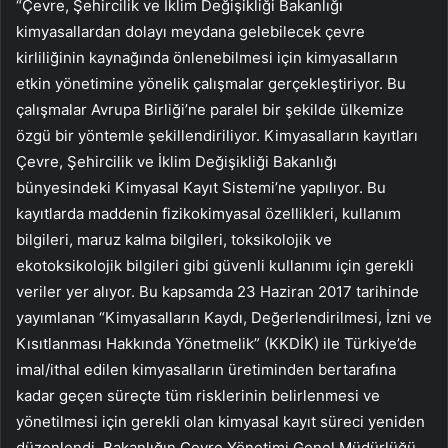
“Çevre, Şehircilik ve İklim Değişikliği Bakanlığı
kimyasallardan dolayı meydana gelebilecek çevre
kirliliğinin kaynağında önlenebilmesi için kimyasalların
etkin yönetimine yönelik çalışmalar gerçekleştiriyor. Bu
çalışmalar Avrupa Birliği’ne paralel bir şekilde ülkemize
özgü bir yöntemle şekillendiriliyor. Kimyasalların kayıtları
Çevre, Şehircilik ve İklim Değişikliği Bakanlığı
bünyesindeki Kimyasal Kayıt Sistemi’ne yapılıyor. Bu
kayıtlarda maddenin fizikokimyasal özellikleri, kullanım
bilgileri, maruz kalma bilgileri, toksikolojik ve
ekotoksikolojik bilgileri gibi güvenli kullanımı için gerekli
veriler yer alıyor. Bu kapsamda 23 Haziran 2017 tarihinde
yayımlanan “Kimyasalların Kaydı, Değerlendirilmesi, İzni ve
Kısıtlanması Hakkında Yönetmelik” (KKDİK) ile Türkiye’de
imal/ithal edilen kimyasalların üretiminden bertarafına
kadar geçen süreçte tüm risklerinin belirlenmesi ve
yönetilmesi için gerekli olan kimyasal kayıt süreci yeniden
düzenlendi. Bakanlığın Çevre Yönetimi Genel Müdürlüğü,