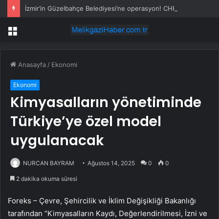
İzmir’in Güzelbahçe Belediyesi’ne operasyon! CHP’li Başkan Mustafa Günay dahil, çok sayıda gözaltı var
Menü
Anasayfa
/
Ekonomi
Ekonomi
Kimyasalların yönetiminde
Türkiye’ye özel model
uygulanacak
NURCAN BAYRAM
Ağustos 14, 2025
0
0
2 dakika okuma süresi
Foreks – Çevre, Şehircilik ve İklim Değişikliği Bakanlığı
tarafından “Kimyasalların Kaydı, Değerlendirilmesi, İzni ve