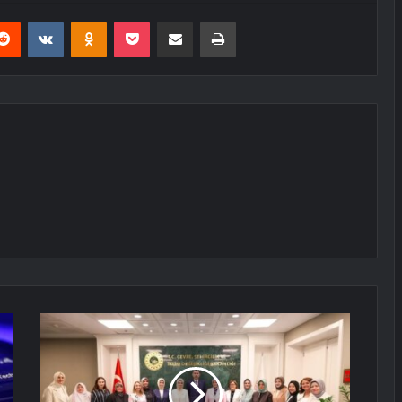
erest
Reddit
VKontakte
Odnoklassniki
Pocket
E-Posta ile paylaş
Yazdır