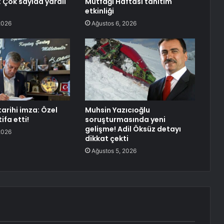
: Çok sayıda yaralı
Mutfağı Haftası tanıtım
etkinliği
2026
Ağustos 6, 2026
tarihi imza: Özel
Muhsin Yazıcıoğlu
ifa etti!
soruşturmasında yeni
gelişme! Adil Öksüz detayı
2026
dikkat çekti
Ağustos 5, 2026