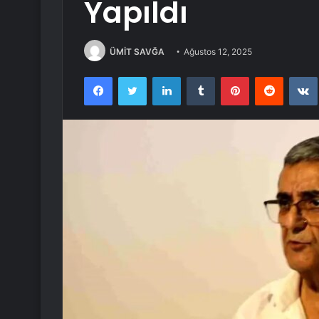
Yapıldı
ÜMİT SAVĞA
Ağustos 12, 2025
Facebook
Twitter
LinkedIn
Tumblr
Pinterest
Reddit