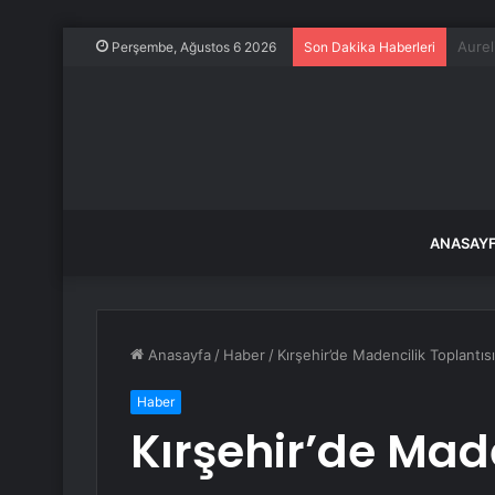
Amcor
Perşembe, Ağustos 6 2026
Son Dakika Haberleri
ANASAY
Anasayfa
/
Haber
/
Kırşehir’de Madencilik Toplantısı
Haber
Kırşehir’de Made