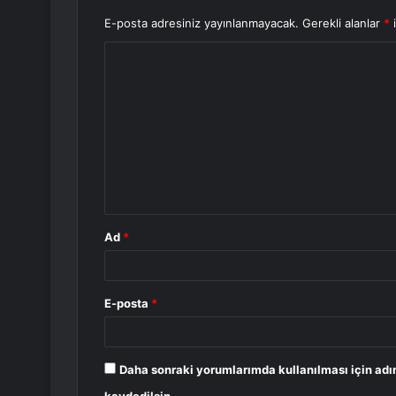
E-posta adresiniz yayınlanmayacak.
Gerekli alanlar
*
i
Y
o
r
u
m
*
Ad
*
E-posta
*
Daha sonraki yorumlarımda kullanılması için adı