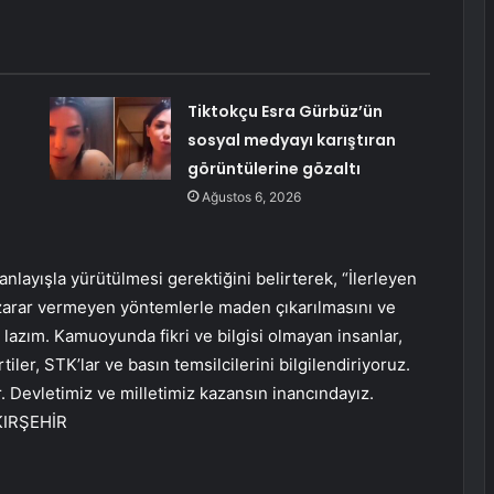
Tiktokçu Esra Gürbüz’ün
sosyal medyayı karıştıran
görüntülerine gözaltı
Ağustos 6, 2026
 anlayışla yürütülmesi gerektiğini belirterek, “İlerleyen
 zarar vermeyen yöntemlerle maden çıkarılmasını ve
lazım. Kamuoyunda fikri ve bilgisi olmayan insanlar,
ler, STK’lar ve basın temsilcilerini bilgilendiriyoruz.
. Devletimiz ve milletimiz kazansın inancındayız.
 KIRŞEHİR