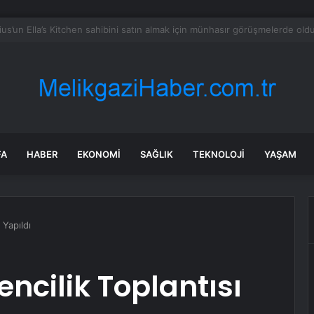
 hissesi 12 Ağustos’taki kazanç açıklamasında %5,4 hareket edebilir
FA
HABER
EKONOMI
SAĞLIK
TEKNOLOJI
YAŞAM
 Yapıldı
ncilik Toplantısı