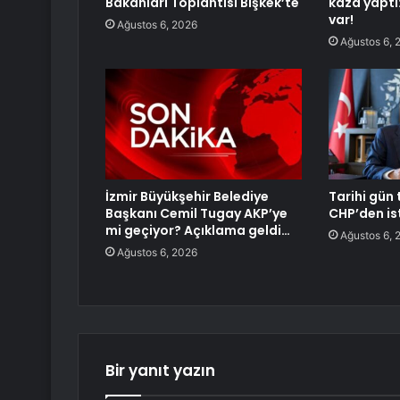
Bakanları Toplantısı Bişkek’te
kaza yaptı
var!
Ağustos 6, 2026
Ağustos 6, 
İzmir Büyükşehir Belediye
Tarihi gün 
Başkanı Cemil Tugay AKP’ye
CHP’den ist
mi geçiyor? Açıklama geldi…
Ağustos 6, 
Ağustos 6, 2026
Bir yanıt yazın