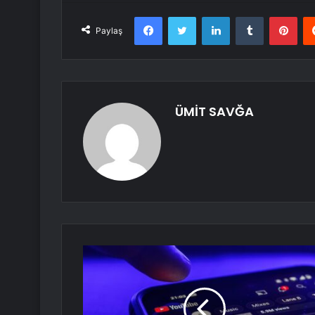
Facebook
Twitter
LinkedIn
Tumblr
Pint
Paylaş
ÜMİT SAVĞA