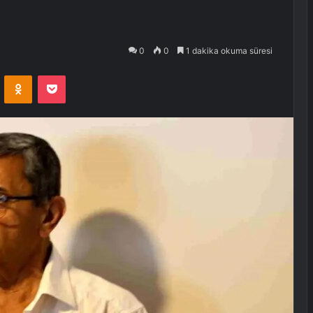
0
0
1 dakika okuma süresi
VKontakte
Odnoklassniki
Pocket