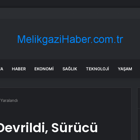
eşil domatese İcra
FA
HABER
EKONOMI
SAĞLIK
TEKNOLOJI
YAŞAM
 Yaralandı
Devrildi, Sürücü