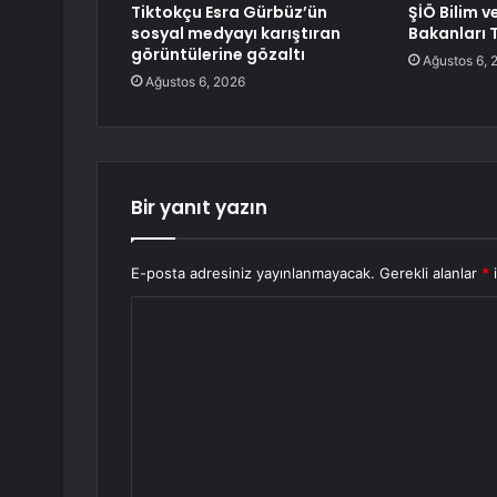
Tiktokçu Esra Gürbüz’ün
ŞİÖ Bilim v
sosyal medyayı karıştıran
Bakanları T
görüntülerine gözaltı
Ağustos 6, 
Ağustos 6, 2026
Bir yanıt yazın
E-posta adresiniz yayınlanmayacak.
Gerekli alanlar
*
i
Y
o
r
u
m
*