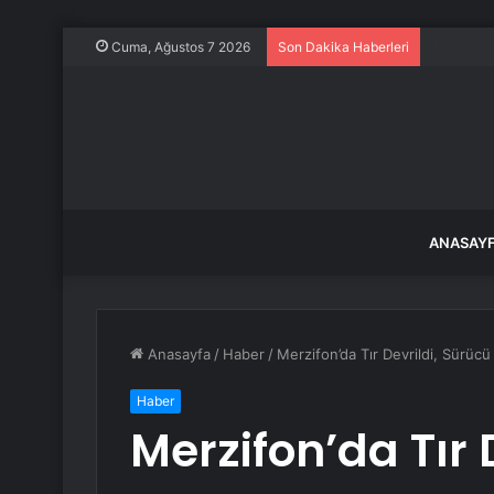
Daldaki y
Cuma, Ağustos 7 2026
Son Dakika Haberleri
ANASAY
Anasayfa
/
Haber
/
Merzifon’da Tır Devrildi, Sürücü
Haber
Merzifon’da Tır 