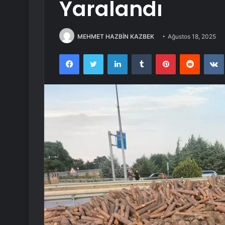
Yaralandı
MEHMET HAZBİN KAZBEK
Ağustos 18, 2025
Facebook
Twitter
LinkedIn
Tumblr
Pinterest
Reddit