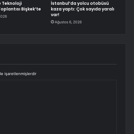
e Teknoloji
İstanbul’da yolcu otobüsü
oplantısı Bişkek’te
kaza yaptı: Çok sayıda yaralı
var!
2026
Ağustos 6, 2026
le işaretlenmişlerdir