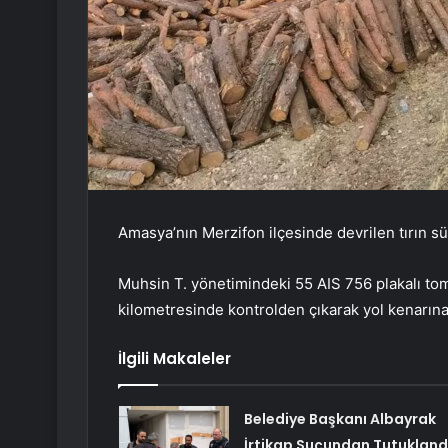
Amasya’nın Merzifon ilçesinde devrilen tırın s
Muhsin T. yönetimindeki 55 AIS 756 plakalı tom
kilometresinde kontrolden çıkarak yol kenarına 
İlgili Makaleler
Belediye Başkanı Albayrak
İrtikap Suçundan Tutukland