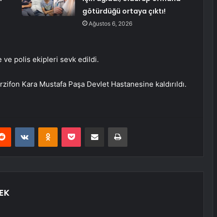
götürdüğü ortaya çıktı!
Ağustos 6, 2026
 ve polis ekipleri sevk edildi.
zifon Kara Mustafa Paşa Devlet Hastanesine kaldırıldı.
erest
Reddit
VKontakte
Odnoklassniki
Pocket
E-Posta ile paylaş
Yazdır
EK