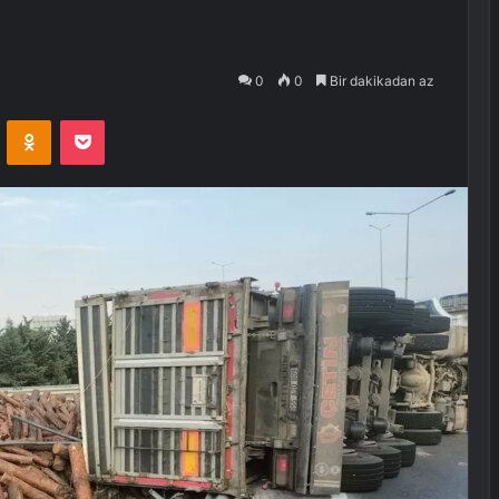
0
0
Bir dakikadan az
VKontakte
Odnoklassniki
Pocket