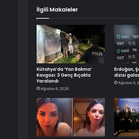
İlgili Makaleler
Kütahya’da ‘Yan Bakma’
Erdoğan, Ş
Kavgası: 3 Genç Bıçakla
dizisi gala
Yaralandı
Ağustos 6, 
Ağustos 6, 2026