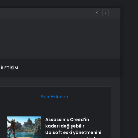
İLETIŞIM
Son Eklenen
Assassin’s Creed’in
kaderi değişebilir:
Ubisoft eski yönetmenini