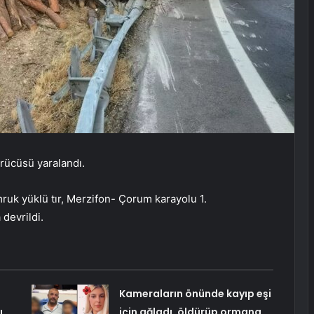
ürücüsü yaralandı.
ruk yüklü tır, Merzifon- Çorum karayolu 1.
devrildi.
Kameraların önünde kayıp eşi
ı
için ağladı, öldürüp ormana