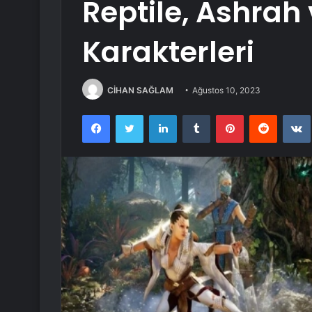
Reptile, Ashrah
Karakterleri
CİHAN SAĞLAM
Ağustos 10, 2023
Facebook
Twitter
LinkedIn
Tumblr
Pinterest
Reddit