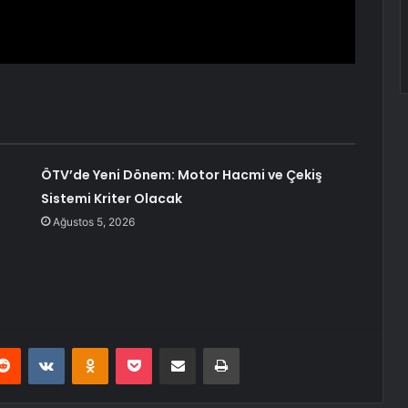
ÖTV’de Yeni Dönem: Motor Hacmi ve Çekiş
n
Sistemi Kriter Olacak
Ağustos 5, 2026
erest
Reddit
VKontakte
Odnoklassniki
Pocket
E-Posta ile paylaş
Yazdır