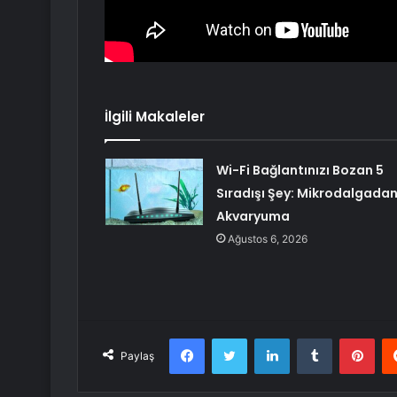
İlgili Makaleler
Wi-Fi Bağlantınızı Bozan 5
Sıradışı Şey: Mikrodalgada
Akvaryuma
Ağustos 6, 2026
Facebook
Twitter
LinkedIn
Tumblr
Pint
Paylaş