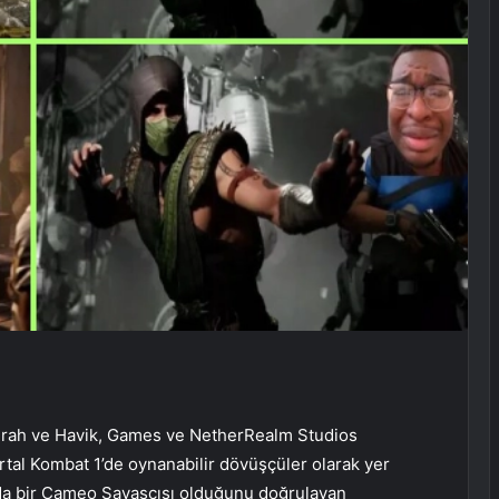
shrah ve Havik, Games ve NetherRealm Studios
rtal Kombat 1’de oynanabilir dövüşçüler olarak yer
nda bir Cameo Savaşçısı olduğunu doğrulayan