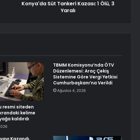
Konya'da Süt Tankeri Kazası: 1 Ölü, 3
Yaralı
TBMM Komisyonu’nda ÖTV
Düzenlemesi: Araç Çekiş
Sistemine Göre Vergi Yetkisi
Cumhurbaşkanı’na Verildi
Ağustos 4, 2026
 resmi siteden
ekrandaki kelime
yağa kaldırdı
2026
vayı Kazandı,