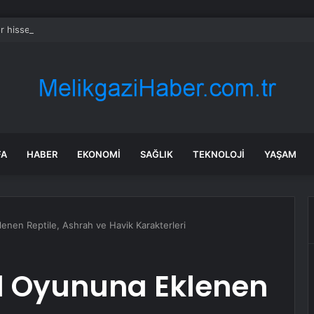
 hissesi 12 Ağustos’taki kazanç açıklamasında %5,4 hareket edebilir
FA
HABER
EKONOMI
SAĞLIK
TEKNOLOJI
YAŞAM
enen Reptile, Ashrah ve Havik Karakterleri
1 Oyununa Eklenen