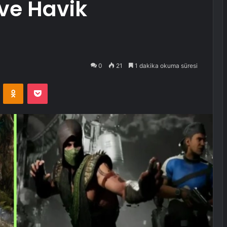
 ve Havik
0
21
1 dakika okuma süresi
VKontakte
Odnoklassniki
Pocket