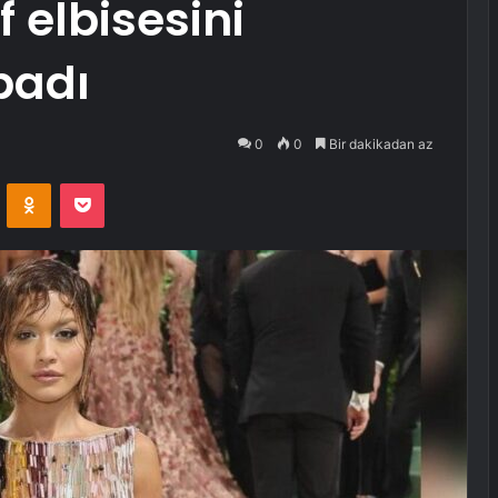
elbisesini
padı
0
0
Bir dakikadan az
VKontakte
Odnoklassniki
Pocket