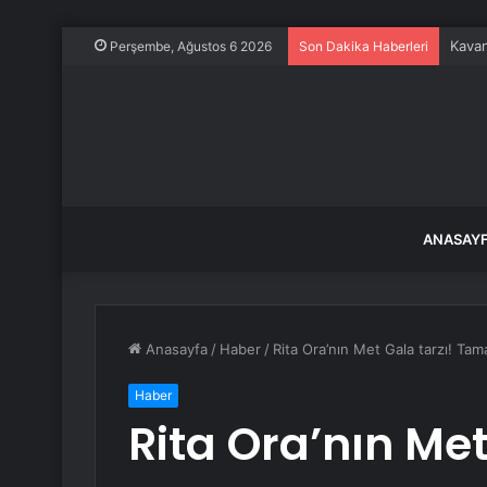
Kavan
Perşembe, Ağustos 6 2026
Son Dakika Haberleri
ANASAY
Anasayfa
/
Haber
/
Rita Ora’nın Met Gala tarzı! Ta
Haber
Rita Ora’nın Met