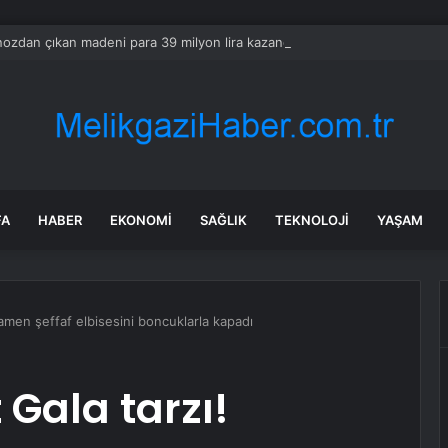
ozdan çıkan madeni para 39 milyon lira kazandırdı
FA
HABER
EKONOMI
SAĞLIK
TEKNOLOJI
YAŞAM
mamen şeffaf elbisesini boncuklarla kapadı
 Gala tarzı!