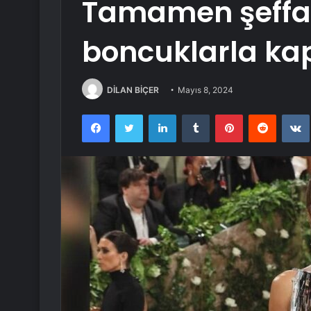
Tamamen şeffaf 
boncuklarla ka
DİLAN BİÇER
Mayıs 8, 2024
Facebook
Twitter
LinkedIn
Tumblr
Pinterest
Reddit