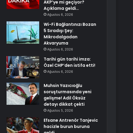
AKP’ye mi geçiyor?
Açıklama geldi…
Ağustos 6, 2026
Wi-Fi Bağlantınızı Bozan
5 Sıradışı Şey:
Mikrodalgadan
Akvaryuma
Ağustos 6, 2026
Tarihi gün tarihi imza:
Özel CHP’den istifa etti!
Ağustos 6, 2026
Muhsin Yazıcıoğlu
soruşturmasında yeni
gelişme! Adil Öksüz
detayı dikkat çekti
Ağustos 5, 2026
Efsane Antrenör Tanjevic
hacizle burun buruna
geldi