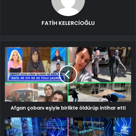
FATİH KELERCİOĞLU
Afgan çobanı eşiyle birlikte öldürüp intihar etti