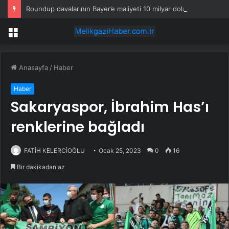
Roundup davalarının Bayer’e maliyeti 10 milyar doları aştı
Menü
Anasayfa
/
Haber
Haber
Sakaryaspor, İbrahim Has’ı
renklerine bağladı
FATİH KELERCİOĞLU
Ocak 25, 2023
0
16
Bir dakikadan az