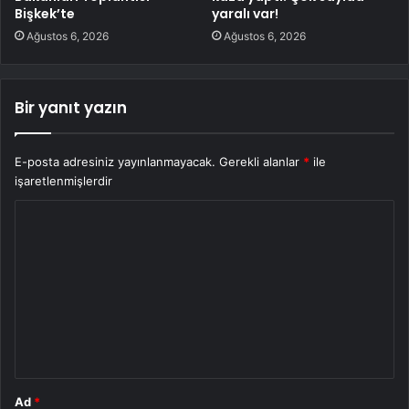
Bişkek’te
yaralı var!
Ağustos 6, 2026
Ağustos 6, 2026
Bir yanıt yazın
E-posta adresiniz yayınlanmayacak.
Gerekli alanlar
*
ile
işaretlenmişlerdir
Y
o
r
u
m
*
Ad
*