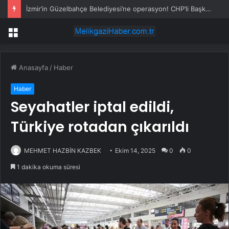
İzmir’in Güzelbahçe Belediyesi’ne operasyon! CHP’li Başkan Mustafa Günay dahil, çok sayıda gözaltı var
Menü
Anasayfa
/
Haber
Haber
Seyahatler iptal edildi,
Türkiye rotadan çıkarıldı
MEHMET HAZBİN KAZBEK
Ekim 14, 2025
0
0
1 dakika okuma süresi