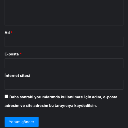
m
*
Ad
*
E-posta
*
İnternet sitesi
Daha sonraki yorumlarımda kullanılması için adım, e-posta
adresim ve site adresim bu tarayıcıya kaydedilsin.