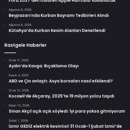
Ford 2027’den itibaren Apple Haritalar kullanacak
Ağustos 9, 2026
Beypazarı’nda Kurban Bayramı Tedbirleri Alındı
Ağustos 8, 2026
Kütahya’da Kurban Kesim Alanları Denetlendi
Rastgele Haberler
Ocak 11, 2026
Aydın’da Kavga: Bıçaklama Olayı
Kasım 3, 2025
ABD ve Çin anlaştı: Asya borsaları nasıl etkilendi?
Ocak 12, 2026
Kocaeli’de Akçaray, 2025’te 19 milyon yolcu taşıdı
Nisan 13, 2026
Sinan Akçıl açık açık söyledi: İyi para yoksa gitmiyorum
Şubat 1, 2026
İzmir GEDİZ elektrik kesintisi! 31 Ocak-1 Şubat İzmir’de