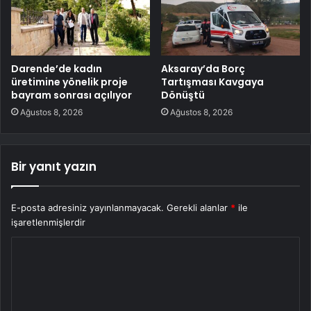
Darende’de kadın
Aksaray’da Borç
üretimine yönelik proje
Tartışması Kavgaya
bayram sonrası açılıyor
Dönüştü
Ağustos 8, 2026
Ağustos 8, 2026
Bir yanıt yazın
E-posta adresiniz yayınlanmayacak.
Gerekli alanlar
*
ile
işaretlenmişlerdir
Y
o
r
u