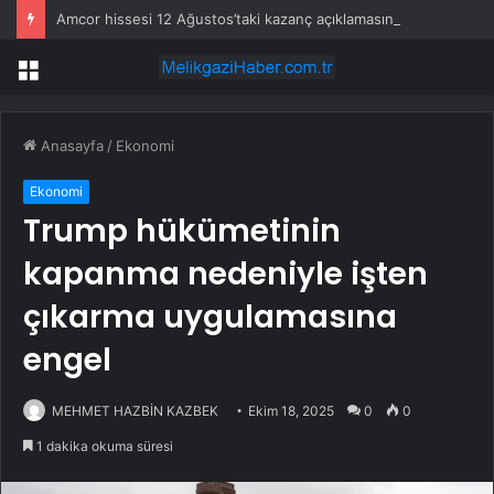
Amcor hissesi 12 Ağustos’taki kazanç açıklamasında %5,4 hareket edebilir
Menü
Anasayfa
/
Ekonomi
Ekonomi
Trump hükümetinin
kapanma nedeniyle işten
çıkarma uygulamasına
engel
MEHMET HAZBİN KAZBEK
Ekim 18, 2025
0
0
1 dakika okuma süresi