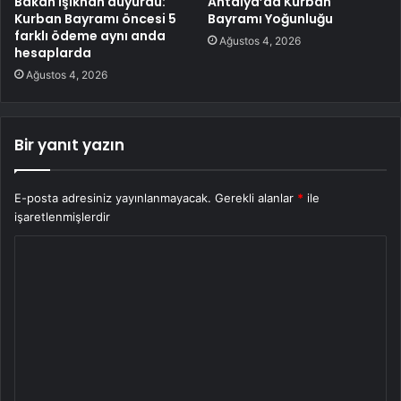
Bakan Işıkhan duyurdu:
Antalya’da Kurban
Kurban Bayramı öncesi 5
Bayramı Yoğunluğu
farklı ödeme aynı anda
Ağustos 4, 2026
hesaplarda
Ağustos 4, 2026
Bir yanıt yazın
E-posta adresiniz yayınlanmayacak.
Gerekli alanlar
*
ile
işaretlenmişlerdir
Y
o
r
u
m
*