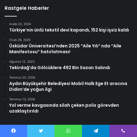
Rastgele Haberler
Aralık 22, 2024
Türkiye’nin ünlü tekstil devi kapandı, 152 kişi işsiz kaldı
Ocak 29, 2025
Üsküdar Üniversitesi’nden 2025 “Aile Yılı” nda “Aile
Manifestosu” hatırlatması!
Ağustos 12, 2023
Tekirdağ’da Gölcüklere 492 Bin Sazan Salındı
Temmuz 20, 2026
Aydın Büyükşehir Belediyesi Mobil Halk Ege Et aracına
Didim’de yoğun ilgi
Temmuz 13, 2026
Yol verme kavgasında silah çeken polis görevden
uzaklaştırıldı
Facebook
Twitter
WhatsApp
Telegram
Viber