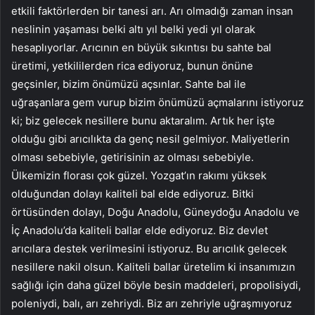
etkili faktörlerden bir tanesi arı. Arı olmadığı zaman insan
neslinin yaşaması belki altı yıl belki yedi yıl olarak
hesaplıyorlar. Arıcının en büyük sıkıntısı bu sahte bal
üretimi, yetkililerden rica ediyoruz, bunun önüne
geçsinler, bizim önümüzü açsınlar. Sahte bal ile
uğraşanlara gem vurup bizim önümüzü açmalarını istiyoruz
ki; biz gelecek nesillere bunu aktaralım. Artık her işte
olduğu gibi arıcılıkta da genç nesil gelmiyor. Maliyetlerin
olması sebebiyle, getirisinin az olması sebebiyle.
Ülkemizin florası çok güzel. Yozgat’ın rakımı yüksek
olduğundan dolayı kaliteli bal elde ediyoruz. Bitki
örtüsünden dolayı, Doğu Anadolu, Güneydoğu Anadolu ve
İç Anadolu’da kaliteli ballar elde ediyoruz. Biz devlet
arıcılara destek verilmesini istiyoruz. Bu arıcılık gelecek
nesillere nakil olsun. Kaliteli ballar üretelim ki insanımızın
sağlığı için daha güzel böyle besin maddeleri, propolisiydi,
poleniydi, balı, arı zehriydi. Biz arı zehriyle uğraşmıyoruz