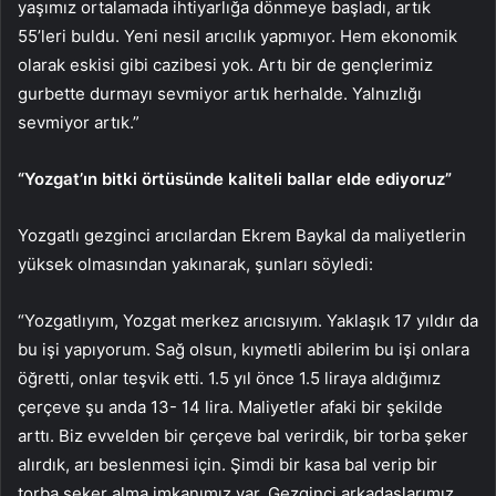
yaşımız ortalamada ihtiyarlığa dönmeye başladı, artık
55’leri buldu. Yeni nesil arıcılık yapmıyor. Hem ekonomik
olarak eskisi gibi cazibesi yok. Artı bir de gençlerimiz
gurbette durmayı sevmiyor artık herhalde. Yalnızlığı
sevmiyor artık.”
“Yozgat’ın bitki örtüsünde kaliteli ballar elde ediyoruz”
Yozgatlı gezginci arıcılardan Ekrem Baykal da maliyetlerin
yüksek olmasından yakınarak, şunları söyledi:
“Yozgatlıyım, Yozgat merkez arıcısıyım. Yaklaşık 17 yıldır da
bu işi yapıyorum. Sağ olsun, kıymetli abilerim bu işi onlara
öğretti, onlar teşvik etti. 1.5 yıl önce 1.5 liraya aldığımız
çerçeve şu anda 13- 14 lira. Maliyetler afaki bir şekilde
arttı. Biz evvelden bir çerçeve bal verirdik, bir torba şeker
alırdık, arı beslenmesi için. Şimdi bir kasa bal verip bir
torba şeker alma imkanımız var. Gezginci arkadaşlarımız