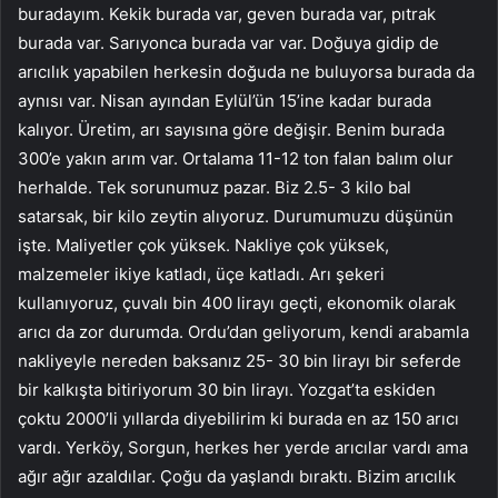
buradayım. Kekik burada var, geven burada var, pıtrak
burada var. Sarıyonca burada var var. Doğuya gidip de
arıcılık yapabilen herkesin doğuda ne buluyorsa burada da
aynısı var. Nisan ayından Eylül’ün 15’ine kadar burada
kalıyor. Üretim, arı sayısına göre değişir. Benim burada
300’e yakın arım var. Ortalama 11-12 ton falan balım olur
herhalde. Tek sorunumuz pazar. Biz 2.5- 3 kilo bal
satarsak, bir kilo zeytin alıyoruz. Durumumuzu düşünün
işte. Maliyetler çok yüksek. Nakliye çok yüksek,
malzemeler ikiye katladı, üçe katladı. Arı şekeri
kullanıyoruz, çuvalı bin 400 lirayı geçti, ekonomik olarak
arıcı da zor durumda. Ordu’dan geliyorum, kendi arabamla
nakliyeyle nereden baksanız 25- 30 bin lirayı bir seferde
bir kalkışta bitiriyorum 30 bin lirayı. Yozgat’ta eskiden
çoktu 2000’li yıllarda diyebilirim ki burada en az 150 arıcı
vardı. Yerköy, Sorgun, herkes her yerde arıcılar vardı ama
ağır ağır azaldılar. Çoğu da yaşlandı bıraktı. Bizim arıcılık