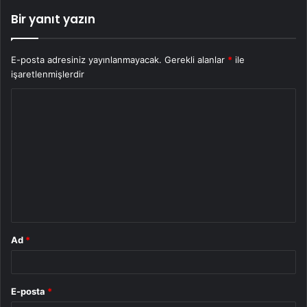
Bir yanıt yazın
E-posta adresiniz yayınlanmayacak.
Gerekli alanlar
*
ile
işaretlenmişlerdir
Y
o
r
u
m
*
Ad
*
E-posta
*