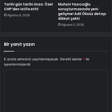
Tarihi gün tarihi imza: Özel
Muhsin Yazıcıoğlu
CHP’den istifa etti!
soruşturmasında yeni
gelişme! Adil Öksüz detayı
Ağustos 6, 2026
dikkat çekti
Ağustos 5, 2026
Bir yanıt yazın
E-posta adresiniz yayınlanmayacak.
Gerekli alanlar
*
ile
işaretlenmişlerdir
Y
o
r
u
m
*