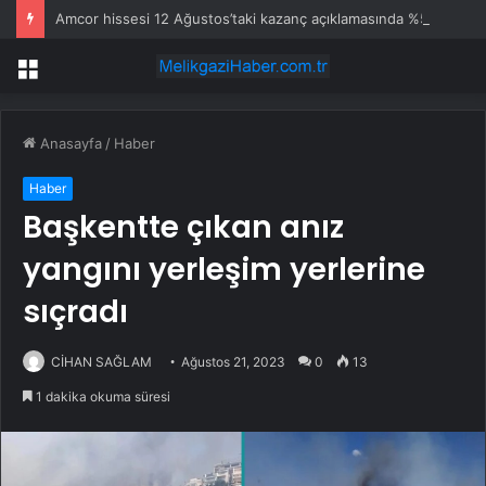
Amcor hissesi 12 Ağustos’taki kazanç açıklamasında %5,4 hareket edebilir
Menü
Anasayfa
/
Haber
Haber
Başkentte çıkan anız
yangını yerleşim yerlerine
sıçradı
CİHAN SAĞLAM
Ağustos 21, 2023
0
13
1 dakika okuma süresi