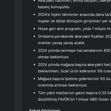
Akaryakıt hacimleri, emtia satışları, faaliy
kazanç konuşuldu.
2024’e ilişkin tahminler arasında daha f
inşalar ve dijital dönüşüm girişimleri yer a
Hisse geri alım programı, yılda 1 milyon h
Ortalama perakende akaryakıt fiyatları 20
oranları yavaş yavaş azaldı.
2024 yılında sermaye harcamalarının 400 
olması bekleniyor.
2024 yılında mağaza başına akaryakıt haci
beklenirken, ticari ürün katkısının %8 ora
Mağaza başına işletme giderlerinin %5 ila
oranında artması bekleniyor.
Tüm yakıt marjlarının galon başına 0,30 il
düzeltilmiş FAVÖK’ün 1 milyar ABD Doları i
Şirket Görünümü