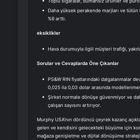
Toplu sigaralar, dumansız ürünler ve puro
Daha yüksek perakende marjları ve tütün k
%6 arttı.
eksiklikler
Hava durumuyla ilgili müşteri trafiği, yakıt
Sorular ve Cevaplarda Öne Çıkanlar
PS&W RIN fiyatlarındaki dalgalanmalar de
0,025 ila 0,03 dolar arasında modellenmes
Şirket normale dönüşe güvenmiyor ve dah
çalışan sayısını artırıyor.
Murphy USA’nın dördüncü çeyrek kazanç açıklam
gelen ve kendisini gelecekteki büyüme için kon
mağaza genişletme ve dijital dönüşüme stratej