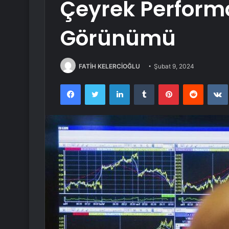
Çeyrek Perform
Görünümü
FATİH KELERCİOĞLU
Şubat 9, 2024
Facebook
Twitter
LinkedIn
Tumblr
Pinterest
Reddit