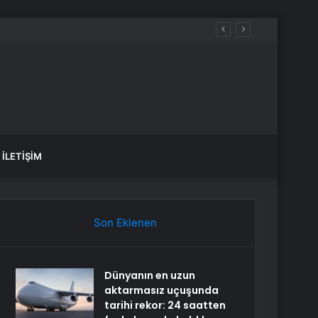
 OSB’de başvurular başladı
İLETIŞIM
Son Eklenen
Dünyanın en uzun
aktarmasız uçuşunda
tarihi rekor: 24 saatten