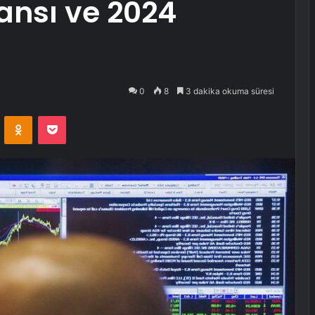
ansı ve 2024
0
8
3 dakika okuma süresi
VKontakte
Odnoklassniki
Pocket