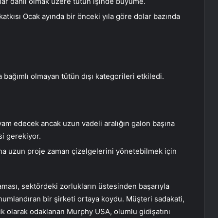
lar dahil olmak üzere tütün işinde büyüme.
atkısı Ocak ayında bir önceki yıla göre dolar bazında
a bağımlı olmayan tütün dışı kategorileri etkiledi.
vam edecek ancak uzun vadeli aralığın galon başına
i gerekiyor.
a uzun proje zaman çizelgelerini yönetebilmek için
ası, sektördeki zorlukların üstesinden başarıyla
umlandıran bir şirketi ortaya koydu. Müşteri sadakati,
ik olarak odaklanan Murphy USA, olumlu gidişatını