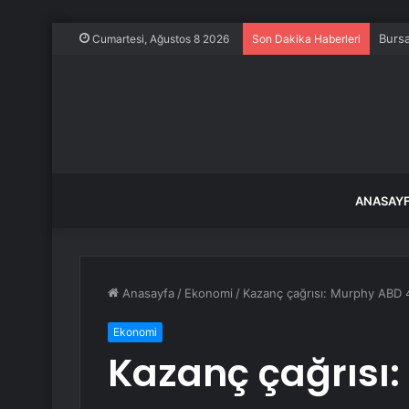
Burs
Cumartesi, Ağustos 8 2026
Son Dakika Haberleri
ANASAY
Anasayfa
/
Ekonomi
/
Kazanç çağrısı: Murphy ABD
Ekonomi
Kazanç çağrısı: