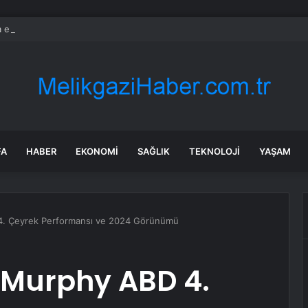
a ekonomisinde tarihi dönüşüm hamlesi resmen başladı… TEKNOSAB KOBİ
FA
HABER
EKONOMI
SAĞLIK
TEKNOLOJI
YAŞAM
 4. Çeyrek Performansı ve 2024 Görünümü
 Murphy ABD 4.