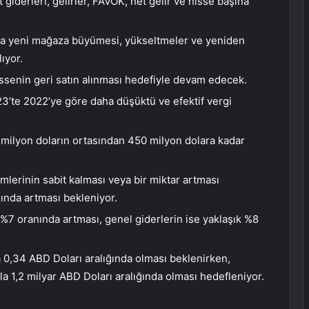
et giderleri, gelirler, FAVÖK, net gelir ve hisse başına
azla yeni mağaza büyümesi, yükseltmeler ve yeniden
lıyor.
issenin geri satın alınması hedefiyle devam edecek.
23’te 2022’ye göre daha düşüktü ve efektif vergi
milyon doların ortasından 450 milyon dolara kadar
mlerinin sabit kalması veya bir miktar artması
nında artması bekleniyor.
 %7 oranında artması, genel giderlerin ise yaklaşık %8
a 0,34 ABD Doları aralığında olması beklenirken,
la 1,2 milyar ABD Doları aralığında olması hedefleniyor.